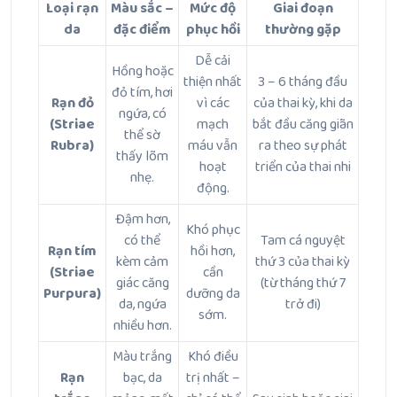
Loại rạn
Màu sắc –
Mức độ
Giai đoạn
da
đặc điểm
phục hồi
thường gặp
Dễ cải
Hồng hoặc
thiện nhất
3 – 6 tháng đầu
đỏ tím, hơi
Rạn đỏ
vì các
của thai kỳ, khi da
ngứa, có
(Striae
mạch
bắt đầu căng giãn
thể sờ
Rubra)
máu vẫn
ra theo sự phát
thấy lõm
hoạt
triển của thai nhi
nhẹ.
động.
Đậm hơn,
Khó phục
có thể
Tam cá nguyệt
Rạn tím
hồi hơn,
kèm cảm
thứ 3 của thai kỳ
(Striae
cần
giác căng
(từ tháng thứ 7
Purpura)
dưỡng da
da, ngứa
trở đi)
sớm.
nhiều hơn.
Màu trắng
Khó điều
Rạn
bạc, da
trị nhất –