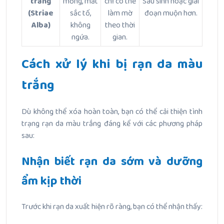
trắng
mỏng, mất
chỉ có thể
Sau sinh hoặc giai
(Striae
sắc tố,
làm mờ
đoạn muộn hơn.
Alba)
không
theo thời
ngứa.
gian.
Cách xử lý khi bị rạn da màu
trắng
Dù không thể xóa hoàn toàn, bạn có thể cải thiện tình
trạng rạn da màu trắng đáng kể với các phương pháp
sau:
Nhận biết rạn da sớm và dưỡng
ẩm kịp thời
Trước khi rạn da xuất hiện rõ ràng, bạn có thể nhận thấy: