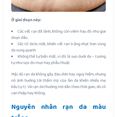
Ở giai đoạn này:
Các vết rạn đã lành, không còn viêm hay đỏ như giai
đoạn đầu.
Sắc tố da bị mất, khiến vết rạn trắng nhạt hơn vùng
da xung quanh.
Không thể tự biến mất, vì đó là sẹo dưới da – tương
tự như sẹo do mụn hay phẫu thuật.
Mặc dù rạn da không gây đau đớn hay nguy hiểm, nhưng
nó ảnh hưởng tới thẩm mỹ của làn da khiến nhiều mẹ
bầu tự tị. Và rạn da thường mờ dần theo thời gian, dù có
can thiệp hay không.
Nguyên nhân rạn da màu