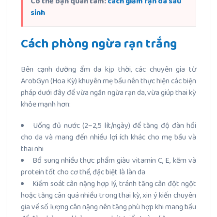
Có thể bạn quan tâm:
cách giảm rạn da sau
sinh
Cách phòng ngừa rạn trắng
Bên cạnh dưỡng ẩm da kịp thời, các chuyên gia từ
ArobGyn (Hoa Kỳ) khuyên mẹ bầu nên thực hiện các biện
pháp dưới đây để vừa ngăn ngừa rạn da, vừa giúp thai kỳ
khỏe mạnh hơn:
Uống đủ nước (2–2,5 lít/ngày) để tăng độ đàn hồi
cho da và mang đến nhiều lợi ích khác cho mẹ bầu và
thai nhi
Bổ sung nhiều thực phẩm giàu vitamin C, E, kẽm và
protein tốt cho cơ thể, đặc biệt là làn da
Kiểm soát cân nặng hợp lý, tránh tăng cân đột ngột
hoặc tăng cân quá nhiều trong thai kỳ, xin ý kiến chuyên
gia về số lượng cân nặng nên tăng phù hợp khi mang bầu