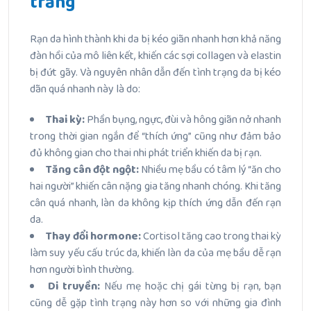
trắng
Rạn da hình thành khi da bị kéo giãn nhanh hơn khả năng
đàn hồi của mô liên kết, khiến các sợi collagen và elastin
bị đứt gãy. Và nguyên nhân dẫn đến tình trạng da bị kéo
dãn quá nhanh này là do:
Thai kỳ:
Phần bụng, ngực, đùi và hông giãn nở nhanh
trong thời gian ngắn để “thích ứng” cũng như đảm bảo
đủ không gian cho thai nhi phát triển khiến da bị rạn.
Tăng cân đột ngột:
Nhiều mẹ bầu có tâm lý “ăn cho
hai người” khiến cân nặng gia tăng nhanh chóng. Khi tăng
cân quá nhanh, làn da không kịp thích ứng dẫn đến rạn
da.
Thay đổi hormone:
Cortisol tăng cao trong thai kỳ
làm suy yếu cấu trúc da, khiến làn da của mẹ bầu dễ rạn
hơn người bình thường.
Di truyền:
Nếu mẹ hoặc chị gái từng bị rạn, bạn
cũng dễ gặp tình trạng này hơn so với những gia đình