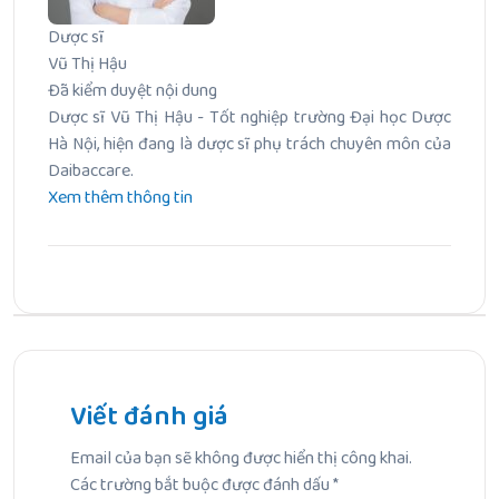
Dược sĩ
Vũ Thị Hậu
Đã kiểm duyệt nội dung
Dược sĩ Vũ Thị Hậu - Tốt nghiệp trường Đại học Dược
Hà Nội, hiện đang là dược sĩ phụ trách chuyên môn của
Daibaccare.
Xem thêm thông tin
Bài Trước
Chàm da ở trẻ: Nguyên nhân, cách xử lý và phòng ngừa
chuẩn chuyên gia
Viết đánh giá
Email của bạn sẽ không được hiển thị công khai.
Bài Tiếp Theo
Các trường bắt buộc được đánh dấu
*
Rạn da khi mang thai có hết không và lời giải đáp từ