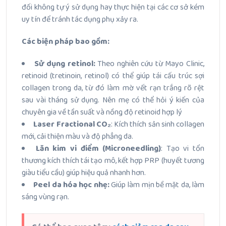
đối không tự ý sử dụng hay thực hiện tại các cơ sở kém
uy tín để tránh tác dụng phụ xảy ra.
Các biện pháp bao gồm:
Sử dụng retinol:
Theo nghiên cứu từ Mayo Clinic,
retinoid (tretinoin, retinol) có thể giúp tái cấu trúc sợi
collagen trong da, từ đó làm mờ vết rạn trắng rõ rệt
sau vài tháng sử dụng. Nên mẹ có thể hỏi ý kiến của
chuyên gia về tần suất và nồng độ retinoid hợp lý
Laser Fractional CO₂
: Kích thích sản sinh collagen
mới, cải thiện màu và độ phẳng da.
Lăn kim vi điểm (Microneedling)
: Tạo vi tổn
thương kích thích tái tạo mô, kết hợp PRP (huyết tương
giàu tiểu cầu) giúp hiệu quả nhanh hơn.
Peel da hóa học nhẹ:
Giúp làm mịn bề mặt da, làm
sáng vùng rạn.