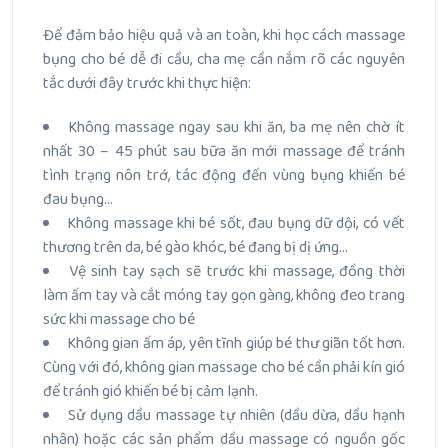
Để đảm bảo hiệu quả và an toàn, khi học cách massage
bụng cho bé dễ đi cầu, cha mẹ cần nắm rõ các nguyên
tắc dưới đây trước khi thực hiện:
Không massage ngay sau khi ăn, ba mẹ nên chờ ít
nhất 30 – 45 phút sau bữa ăn mới massage để tránh
tình trạng nôn trớ, tác động đến vùng bụng khiến bé
đau bụng…
Không massage khi bé sốt, đau bụng dữ dội, có vết
thương trên da, bé gào khóc, bé đang bị dị ứng…
Vệ sinh tay sạch sẽ trước khi massage, đồng thời
làm ấm tay và cắt móng tay gọn gàng, không đeo trang
sức khi massage cho bé
Không gian ấm áp, yên tĩnh giúp bé thư giãn tốt hơn.
Cùng với đó, không gian massage cho bé cần phải kín gió
để tránh gió khiến bé bị cảm lạnh.
Sử dụng dầu massage tự nhiên (dầu dừa, dầu hạnh
nhân) hoặc các sản phẩm dầu massage có nguồn gốc