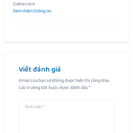
Daibaccare.
Xem thêm thông tin
Bài Trước
Chuyên gia giải đáp câu hỏi: “Trẻ bị viêm phế quản có
được tắm không”
Viết đánh giá
Email của bạn sẽ không được hiển thị công khai.
Bài Tiếp Theo
Các trường bắt buộc được đánh dấu
*
Cách uống Sắt, Canxi, DHA và vitamin tổng hợp đúng
cách cho mẹ bầu khỏe – Thai nhi lớn khôn