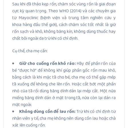
Sau khi đã tháo kẹp rốn, chăm sóc vùng rốn là giai đoạn
cực kỳ quan trọng. Theo WHO (2014) và các chuyên gia
từ Mayoclinic (bệnh viện và trung tâm nghiên cứu y
khoa hàng đầu thế giới), cách chăm sóc tốt nhất là giữ
rốn sạch và khô, không băng kín, không dùng thuốc hay
chất bôi ngoài da trừ khi có chỉ định.
Cụ thể, cha mẹ cần:
Giữ cho cuống rốn khô ráo:
Hãy để phần rốn của
bé “được hở” để không khí giúp phần gốc rốn mau khô,
bằng cách là khi mặc tã cho bé, cha mẹ có thể gập mép
tã xuống để không che lên rốn. Hoặc cắt bớt một phần
nhỏ của tã rồi dùng băng dính dán lại mép cắt. Một nửa
miếng băng dính dán ở mặt trong tã, nửa còn lại dán ra
mặt ngoài.
Không dùng cồn để lau rốn:
Trừ khi có chỉ định từ
nhân viên y tế, cha mẹ không nên dùng cồn lau hoặc chà
xát lên cuống rốn.