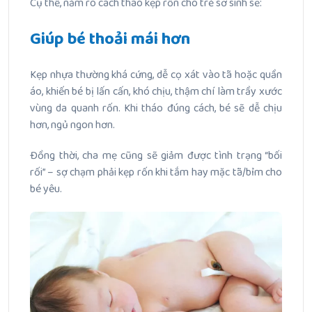
Cụ thể, nắm rõ cách tháo kẹp rốn cho trẻ sơ sinh sẽ:
Giúp bé thoải mái hơn
Kẹp nhựa thường khá cứng, dễ cọ xát vào tã hoặc quần
áo, khiến bé bị lấn cấn, khó chịu, thậm chí làm trầy xước
vùng da quanh rốn. Khi tháo đúng cách, bé sẽ dễ chịu
hơn, ngủ ngon hơn.
Đồng thời, cha mẹ cũng sẽ giảm được tình trạng “bối
rối” – sợ chạm phải kẹp rốn khi tắm hay mặc tã/bỉm cho
bé yêu.