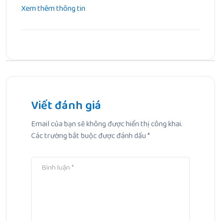
Xem thêm thông tin
Bài Trước
Bé không chịu đánh răng phải làm sao? Bí quyết giúp trẻ
tự hình thành thói quen đánh răng sớm
Viết đánh giá
Email của bạn sẽ không được hiển thị công khai.
Bài Tiếp Theo
Các trường bắt buộc được đánh dấu
*
Top 5 sản phẩm hỗ trợ chăm sóc da khi bé bị hăm tã