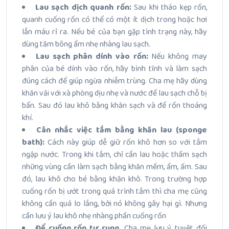
Lau sạch dịch quanh rốn:
Sau khi tháo kẹp rốn,
quanh cuống rốn có thể có một ít dịch trong hoặc hơi
lẫn máu rỉ ra. Nếu bé của bạn gặp tình trạng này, hãy
dùng tăm bông ẩm nhẹ nhàng lau sạch.
Lau sạch phân dính vào rốn:
Nếu không may
phân của bé dính vào rốn, hãy bình tĩnh và làm sạch
đúng cách để giúp ngừa nhiễm trùng. Cha mẹ hãy dùng
khăn vải với xà phòng dịu nhẹ và nước để lau sạch chỗ bị
bẩn. Sau đó lau khô bằng khăn sạch và để rốn thoáng
khí.
Cân nhắc việc tắm bằng khăn lau (sponge
bath):
Cách này giúp dễ giữ rốn khô hơn so với tắm
ngập nước. Trong khi tắm, chỉ cần lau hoặc thấm sạch
những vùng cần làm sạch bằng khăn mềm, ẩm, ấm. Sau
đó, lau khô cho bé bằng khăn khô. Trong trường hợp
cuống rốn bị ướt trong quá trình tắm thì cha mẹ cũng
không cần quá lo lắng, bởi nó không gây hại gì. Nhưng
cần lưu ý lau khô nhẹ nhàng phần cuống rốn
Để cuống rốn tự rụng.
Cha mẹ lưu ý, tuyệt đối