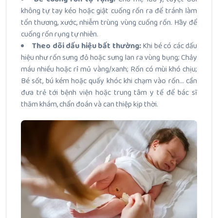
không tự tay kéo hoặc giật cuống rốn ra để tránh làm
tổn thương, xước, nhiễm trùng vùng cuống rốn. Hãy để
cuống rốn rụng tự nhiên.
Theo dõi dấu hiệu bất thường:
Khi bé có các dấu
hiệu như rốn sưng đỏ hoặc sưng lan ra vùng bụng; Chảy
máu nhiều hoặc rỉ mủ vàng/xanh; Rốn có mùi khó chịu;
Bé sốt, bú kém hoặc quấy khóc khi chạm vào rốn… cần
đưa trẻ tới bệnh viện hoặc trung tâm y tế để bác sĩ
thăm khám, chẩn đoán và can thiệp kịp thời.