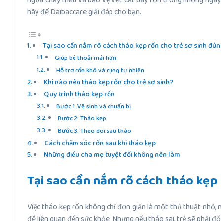
ngừa chảy máu và bảo vệ vết cắt dây rốn trong những ngày đ
hãy để Daibaccare giải đáp cho bạn.
Tại sao cần nắm rõ cách tháo kẹp rốn cho trẻ sơ sinh đú
Giúp bé thoải mái hơn
Hỗ trợ rốn khô và rụng tự nhiên
Khi nào nên tháo kẹp rốn cho trẻ sơ sinh?
Quy trình tháo kẹp rốn
Bước 1: Vệ sinh và chuẩn bị
Bước 2: Tháo kẹp
Bước 3: Theo dõi sau tháo
Cách chăm sóc rốn sau khi tháo kẹp
Những điều cha mẹ tuyệt đối không nên làm
Tại sao cần nắm rõ cách tháo kẹp 
Việc tháo kẹp rốn không chỉ đơn giản là một thủ thuật nhỏ,
đề liên quan đến sức khỏe. Nhưng nếu tháo sai, trẻ sẽ phải 