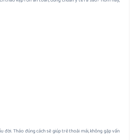
ch tháo kẹp rốn an toàn, đúng chuẩn y tế ra sao? Hôm nay,
u đời. Tháo đúng cách sẽ giúp trẻ thoải mái, không gặp vấn