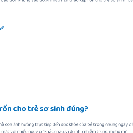
ầu đời. Nhưng sau đó, khi nào nên tháo kẹp rốn cho trẻ sơ sinh? Cá
ng?
rốn cho trẻ sơ sinh đúng?
 mà còn ảnh hưởng trực tiếp đến sức khỏe của bé trong những ngày đầ
đối mặt với nhiều nguy cơ khác nhau, ví dụ như nhiễm trùng, mưng mủ…