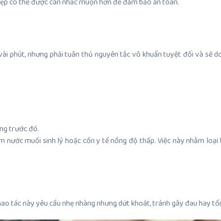
o kẹp có thể được cân nhắc muộn hơn để đảm bảo an toàn.
 vài phút, nhưng phải tuân thủ nguyên tắc vô khuẩn tuyệt đối và sẽ 
ùng trước đó.
m nước muối sinh lý hoặc cồn y tế nồng độ thấp. Việc này nhằm loại 
hao tác này yêu cầu nhẹ nhàng nhưng dứt khoát, tránh gây đau hay tổ