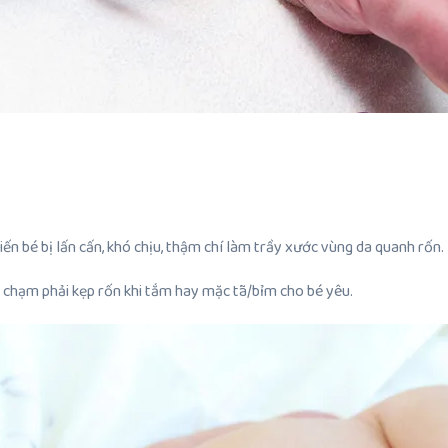
ến bé bị lấn cấn, khó chịu, thậm chí làm trầy xước vùng da quanh rốn. 
ợ chạm phải kẹp rốn khi tắm hay mặc tã/bỉm cho bé yêu.