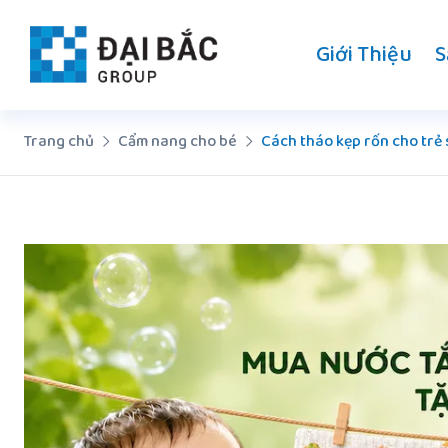
Chuyển
đến
Giới Thiệu
S
nội
dung
Trang chủ
Cẩm nang cho bé
Cách tháo kẹp rốn cho trẻ