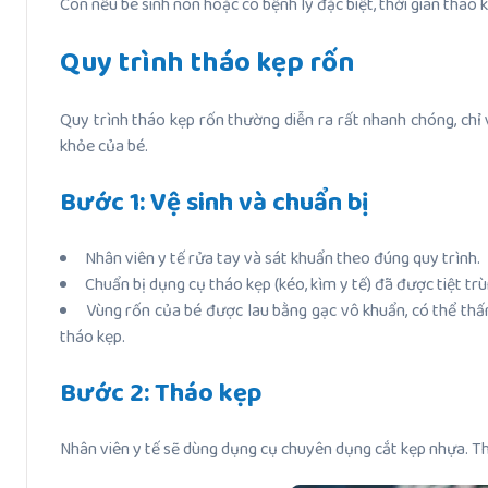
Còn nếu bé sinh non hoặc có bệnh lý đặc biệt, thời gian thá
Quy trình tháo kẹp rốn
Quy trình tháo kẹp rốn thường diễn ra rất nhanh chóng, chỉ
khỏe của bé.
Bước 1: Vệ sinh và chuẩn bị
Nhân viên y tế rửa tay và sát khuẩn theo đúng quy trình.
Chuẩn bị dụng cụ tháo kẹp (kéo, kìm y tế) đã được tiệt tr
Vùng rốn của bé được lau bằng gạc vô khuẩn, có thể thấ
tháo kẹp.
Bước 2: Tháo kẹp
Nhân viên y tế sẽ dùng dụng cụ chuyên dụng cắt kẹp nhựa. T