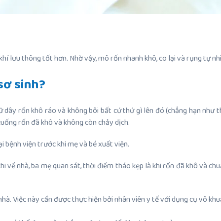
khí lưu thông tốt hơn. Nhờ vậy, mô rốn nhanh khô, co lại và rụng tự n
sơ sinh?
 dây rốn khô ráo và không bôi bất cứ thứ gì lên đó (chẳng hạn như t
cuống rốn đã khô và không còn chảy dịch.
i bệnh viện trước khi mẹ và bé xuất viện.
i về nhà, ba mẹ quan sát, thời điểm tháo kẹp là khi rốn đã khô và chu
nhà. Việc này cần được thực hiện bởi nhân viên y tế với dụng cụ vô kh