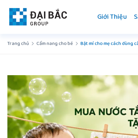
Chuyển
đến
Giới Thiệu
S
nội
dung
Trang chủ
Cẩm nang cho bé
Bật mí cho mẹ cách dùng c