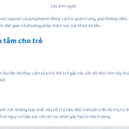
Cây kim ngân
id, saponin và polyphenol đóng vai trò quan trọng, giúp kháng viêm,
uốc dân gian và phương pháp chăm sóc sức khỏe da liễu.
n tắm cho trẻ
àm dịu làn da nhạy cảm của trẻ. Khi trẻ gặp các vấn đề như rôm sảy h
kể.
h mẽ. Những hợp chất này hỗ trợ tiêu diệt vi khuẩn trên da trẻ, từ 
bé có nguy cơ tiếp xúc với các tác nhân gây hại từ môi trường.