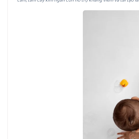
cảm, tắm cây kim ngân còn hỗ trợ kháng viêm và tái tạo là