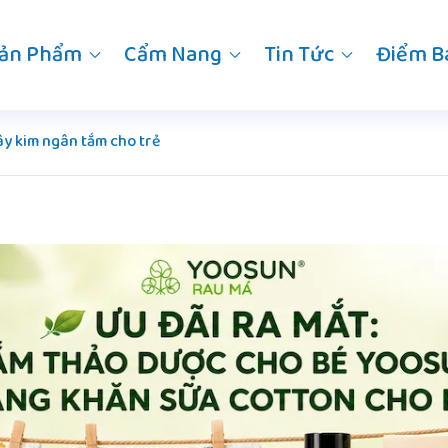
ản Phẩm
Cẩm Nang
Tin Tức
Điểm B
ây kim ngân tắm cho trẻ