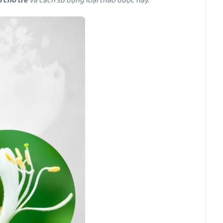
 cho trẻ
và cách sử dụng loại thảo dược này.