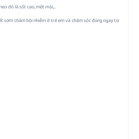
heo đó là sốt cao, mệt mỏi,…
 biết sớm chàm bội nhiễm ở trẻ em và chăm sóc đúng ngay từ