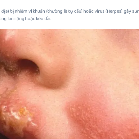
địa) bị nhiễm vi khuẩn (thường là tụ cầu) hoặc virus (Herpes) gây sư
ùng lan rộng hoặc kéo dài.