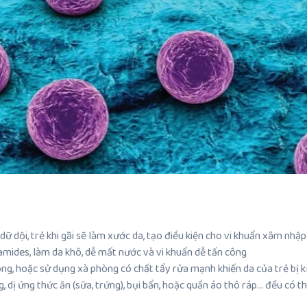
 dội, trẻ khi gãi sẽ làm xước da, tạo điều kiện cho vi khuẩn xâm nhập
mides, làm da khô, dễ mất nước và vi khuẩn dễ tấn công
, hoặc sử dụng xà phòng có chất tẩy rửa mạnh khiến da của trẻ bị k
, dị ứng thức ăn (sữa, trứng), bụi bẩn, hoặc quần áo thô ráp… đều có 