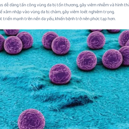
s dễ dàng tấn công vùng da bị tổn thương, gây viêm nhiễm và hình t
hể xâm nhập vào vùng da bị chàm, gây viêm loét nghiêm trọng.
 triển mạnh trên nền da yếu, khiến bệnh trở nên phức tạp hơn.