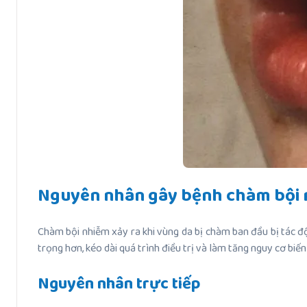
Nguyên nhân gây bệnh chàm bội 
Chàm bội nhiễm xảy ra khi vùng da bị chàm ban đầu bị tác đ
trọng hơn, kéo dài quá trình điều trị và làm tăng nguy cơ biế
Nguyên nhân trực tiếp