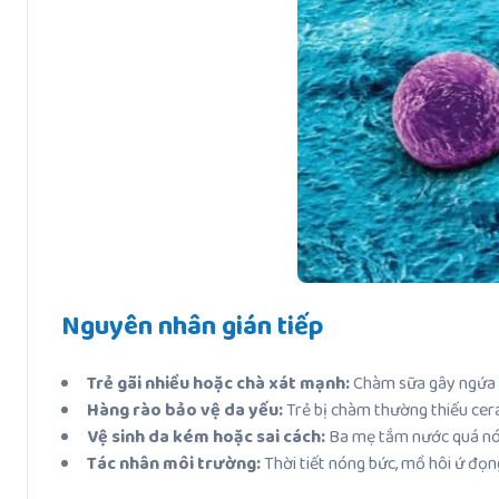
Nguyên nhân gián tiếp
Trẻ gãi nhiều hoặc chà xát mạnh:
Chàm sữa gây ngứa dữ
Hàng rào bảo vệ da yếu:
Trẻ bị chàm thường thiếu cera
Vệ sinh da kém hoặc sai cách:
Ba mẹ tắm nước quá nóng
Tác nhân môi trường:
Thời tiết nóng bức, mồ hôi ứ đọng