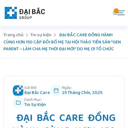
Chuyển
đến
nội
dung
Trang chủ
Tin sự kiện
ĐẠI BẮC CARE ĐỒNG HÀNH
CÙNG HƠN 150 CẶP ĐÔI BỐ MẸ TẠI HỘI THẢO TIỀN SẢN “GEN
PARENT – LÀM CHA MẸ THỜI ĐẠI MỚI” DO MẸ ƠI TỔ CHỨC
Gửi Bởi:
Ngày:
Đại Bắc Care
25 Tháng Chín, 2025
Danh Mục:
Tin Sự Kiện
ĐẠI BẮC CARE ĐỒNG