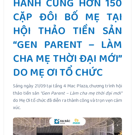
HÀNH CÙNG HƠN 150
CẶP ĐÔI BỐ MẸ TẠI
HỘI THẢO TIỀN SẢN
“GEN PARENT – LÀM
CHA MẸ THỜI ĐẠI MỚI”
DO MẸ ƠI TỔ CHỨC
Sáng ngày 21/09 tại tầng 4 Mac Plaza, chương trình hội
thảo tiền sản
“Gen Parent – Làm cha mẹ thời đại mới”
do Mẹ Ơi tổ chức đã diễn ra thành công và trọn vẹn cảm
xúc.