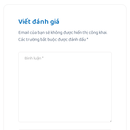
Bé bị hôi miệng khi mọc răng: 4 Nguyên nhân chính và
giải pháp ba mẹ cần biết
Viết đánh giá
Email của bạn sẽ không được hiển thị công khai.
Bài Tiếp Theo
Các trường bắt buộc được đánh dấu
*
Trẻ bị hăm đỏ hậu môn: Nguyên nhân, dấu hiệu và cách
chăm sóc đúng cách