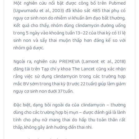
Một nghiên cứu nổi bật được công bố trên Pubmed
(Ugwumadu et al., 2003) đã khảo sát 485 thai phụ có
nguy cơ sinh non do nhiễm vi khuẩn âm đạo bất thường.
Kết quả cho thấy, nhóm dùng clindamycin đường uống
trong 5 ngày vào khoảng tuần 13–22 của thai kỳ có tỉ lệ
sinh non và sẩy thai muộn thấp hơn đáng kể so với
nhóm giả dược.
Ngoài ra, nghiên cứu PREMEVA (Lamont et al., 2018)
đăng tải trên Tạp chí y khoa The Lancet cũng xác nhận
rằng việc sử dụng clindamycin trong các trường hợp
mắc BV sớm trong thai kỳ (trước 22 tuần) giúp làm giảm
nguy cơ sinh non dưới 37 tuần.
Đặc biệt, dạng bôi ngoài da của clindamycin – thường
dùng cho các trường hợp bị mụn – được đánh giá là lành
tính cho phụ nữ mang thai do hấp thu toàn thân rất
thấp, không gây ảnh hưởng đến thai nhi.