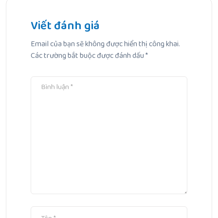
Kem Rạn Da Cho Bà Bầu: Cẩm Nang Toàn Diện Giúp Mẹ Tự
Tin
Viết đánh giá
Email của bạn sẽ không được hiển thị công khai.
Bài Tiếp Theo
Các trường bắt buộc được đánh dấu
*
Top 10 kem dưỡng ẩm cho mẹ bầu lành tính và hiệu quả