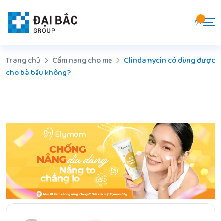
Chuyển
đến
nội
dung
Trang chủ
Cẩm nang cho mẹ
Clindamycin có dùng được
cho bà bầu không?