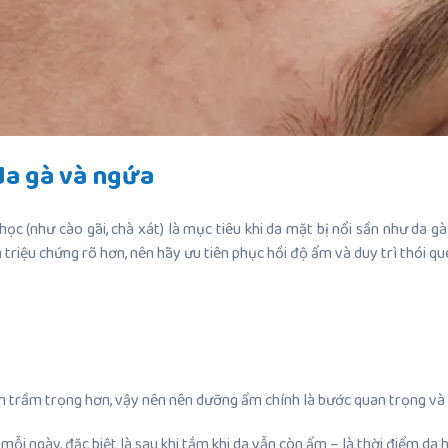
da gà và ngứa
 học (như cào gãi, chà xát) là mục tiêu khi da mặt bị nổi sần như d
m triệu chứng rõ hơn, nên hãy ưu tiên phục hồi độ ẩm và duy trì thói q
ên trầm trọng hơn, vậy nên nên dưỡng ẩm chính là bước quan trọng và h
 ngày, đặc biệt là sau khi tắm khi da vẫn còn ẩm – là thời điểm da h