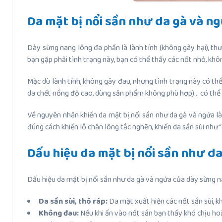
Da mặt bị nổi sần như da gà và n
Dày sừng nang lông đa phần là lành tính (không gây hại), th
bạn gặp phải tình trạng này, bạn có thể thấy các nốt nhỏ, kh
Mặc dù lành tính, không gây đau, nhưng tình trạng này có thể
da chết nồng độ cao, dùng sản phẩm không phù hợp)… có thể k
Về nguyên nhân khiến da mặt bị nổi sần như da gà và ngứa là 
đúng cách khiến lỗ chân lông tắc nghẽn, khiến da sần sùi như “
Dấu hiệu da mặt bị nổi sần như d
Dấu hiệu da mặt bị nổi sần như da gà và ngứa của dày sừng na
Da sần sùi, thô ráp:
Da mặt xuất hiện các nốt sần sùi, 
Không đau:
Nếu khi ấn vào nốt sần bạn thấy khó chịu ho