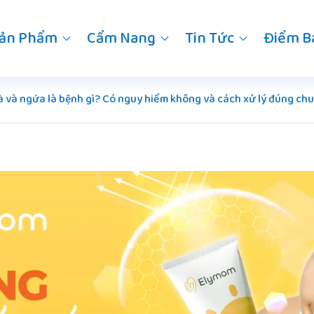
ản Phẩm
Cẩm Nang
Tin Tức
Điểm B
gà và ngứa là bệnh gì? Có nguy hiểm không và cách xử lý đúng ch