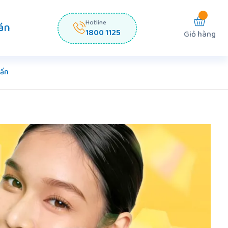
Hotline
án
1800 1125
Giỏ hàng
uẩn