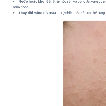
Ngứa hoặc khô:
Bản thân nốt sần và vùng da xung quanh
mùa đông.
Thay đổi màu
: Tùy màu da tự nhiên, nốt sần có thể cùng