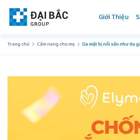
Chuyển
đến
Giới Thiệu
S
nội
dung
Trang chủ
Cẩm nang cho mẹ
Da mặt bị nổi sần như da 