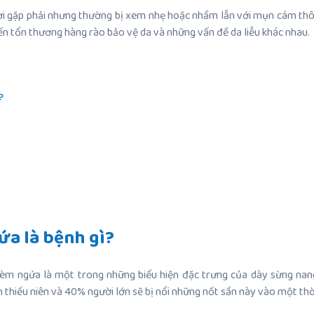
gười gặp phải nhưng thường bị xem nhẹ hoặc nhầm lẫn với mụn cám th
n đến tổn thương hàng rào bảo vệ da và những vấn đề da liễu khác nhau.
?
ứa là bệnh gì?
kèm ngứa là một trong những biểu hiện đặc trưng của dày sừng nang 
thiếu niên và 40% người lớn sẽ bị nổi những nốt sần này vào một thờ