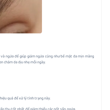
a gà và ngứa để giúp giảm ngứa cũng như bề mặt da mịn màng
uen chăm da dịu nhẹ mỗi ngày.
iệu quả để xử lý tình trạng này.
ấp thụ tốt nhất để giảm thiểu các nốt sần, ngứa.