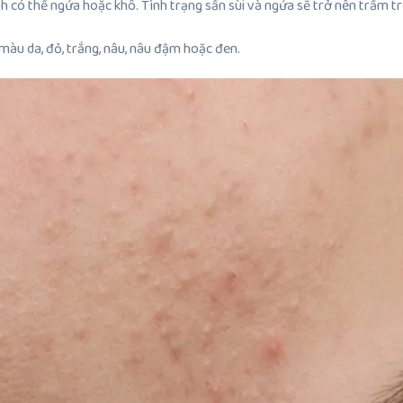
 có thể ngứa hoặc khô. Tình trạng sần sùi và ngứa sẽ trở nên trầm tr
 màu da, đỏ, trắng, nâu, nâu đậm hoặc đen.