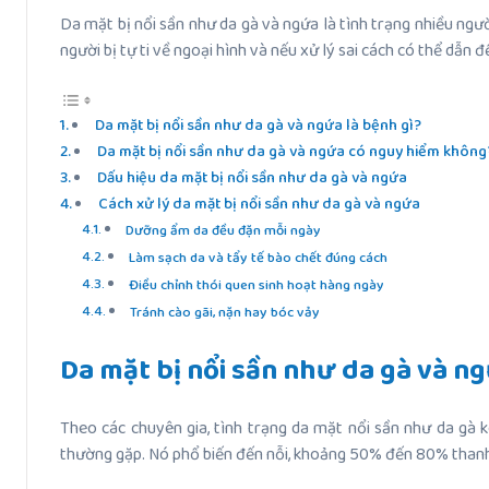
Da mặt bị nổi sần như da gà và ngứa là tình trạng nhiều n
người bị tự ti về ngoại hình và nếu xử lý sai cách có thể dẫ
Da mặt bị nổi sần như da gà và ngứa là bệnh gì?
Da mặt bị nổi sần như da gà và ngứa có nguy hiểm không
Dấu hiệu da mặt bị nổi sần như da gà và ngứa
Cách xử lý da mặt bị nổi sần như da gà và ngứa
Dưỡng ẩm da đều đặn mỗi ngày
Làm sạch da và tẩy tế bào chết đúng cách
Điều chỉnh thói quen sinh hoạt hàng ngày
Tránh cào gãi, nặn hay bóc vảy
Da mặt bị nổi sần như da gà và ng
Theo các chuyên gia, tình trạng da mặt nổi sần như da gà 
thường gặp. Nó phổ biến đến nỗi, khoảng 50% đến 80% thanh 