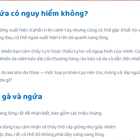
gứa có nguy hiểm không?
ường xuất hiện ở phần trên cánh tay, nhưng cũng có thể gặp ở bất kỳ
ông đau, có thể ngứa xuất hiện trên da quanh nang lông.
 khiến bạn cảm thấy tự ti hoặc thiếu tự tin về ngoại hình của mình. C
hiến da viêm kéo dài, tổn thương hàng rào bảo vệ da và dẫn đến nhiề
do keratin dư thừa — một loại protein tạo nên tóc, móng và lớp ngoài
da gà”.
a gà và ngứa
ng lông rất dễ nhận biết, bao gồm các triệu chứng:
khi dùng tay cảm nhận sẽ thấy thô ráp giống như giấy nhám.
ặc đau, rất có thể đó không phải dày sừng nang lông.