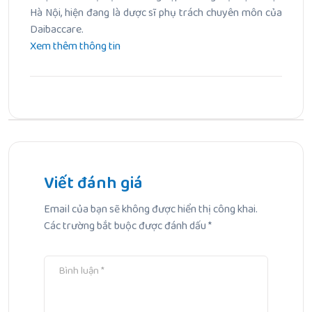
Hà Nội, hiện đang là dược sĩ phụ trách chuyên môn của
Daibaccare.
Xem thêm thông tin
Bài Trước
Tận hưởng hành trình làm mẹ trọn vẹn với các liệu pháp
Spa mẹ và bé
Viết đánh giá
Email của bạn sẽ không được hiển thị công khai.
Bài Tiếp Theo
Các trường bắt buộc được đánh dấu
*
Top 8 Kem Chống Nắng Mùa Đông Cấp Ẩm, Kiềm Dầu