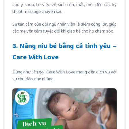
sóc y khoa, từ việc vệ sinh rốn, mắt, mũi đến các kỹ
thuật massage chuyên sâu.
Sự tận tâm của đội ngũ nhân viên là điểm cộng lớn, giúp
các mẹ yên tâm tuyệt đối khi giao bé cho họ chăm sóc.
3. Nâng niu bé bằng cả tình yêu –
Care With Love
Đúng như tên gọi, Care With Love mang đến dịch vụ với
sự chu đáo, nhẹ nhàng.