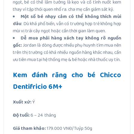
ngọt, bé có thể lầm tưởng là kẹo và cố tình nuốt kem
thay vì tập thói quen nhổ ra. cha mẹ cần giám sát kỹ.
Một số bé nhạy cảm có thể không thích mùi
dâu
: Dù khá phổ biến, vẫn có trường hợp trẻ không hợp
mùi vị trái cây ngọt hoặc cần thời gian làm quen.
Dễ mua phải hàng xách tay không rõ nguồn
gốc:
Jordan là dòng được nhiều phụ huynh tìm mua nên
trên thị trường có khá nhiều nguồn hàng khác nhau, cần
ưu tiên mua tại hệ thống mẹ & bé hoặc nhà thuốc uy tín.
Kem đánh răng cho bé Chicco
Dentifricio 6M+
Xuất xứ:
Ý
Độ tuổi:
6 – 24 tháng
Giá tham khảo:
179.000 VNĐ/Tuýp 50g