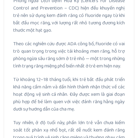
Phòng ngừa Dịch bệnh Hoa Kỳ (Centers for Disease
Control and Prevention – CDC) hiện đều khuyến nghị
trẻ nên sử dụng kem đánh răng có fluoride ngay từ khi
bắt đầu mọc răng, với lượng rất nhỏ tương đương kích
thước một hạt gạo.
Theo các nghiên cứu được ADA công bố, fluoride có vai
trò quan trọng trong việc tái khoáng men răng, hỗ trợ
phòng ngừa sâu răng sớm ở trẻ nhỏ — một trong những
tình trạng răng miệng phổ biến nhất ở trẻ em hiện nay.
Từ khoảng 12–18 tháng tuổi, khi trẻ bắt đầu phát triển
khả năng cầm nắm và dần hình thành nhận thức về các
hoạt động vệ sinh cá nhân. Đây được xem là giai đoạn
phù hợp để bé làm quen với việc đánh răng hằng ngày
dưới sự hướng dẫn của cha mẹ.
Tuy nhiên, ở độ tuổi này, phần lớn trẻ vẫn chưa kiểm
soát tốt phản xạ nhổ bọt, rất dễ nuốt kem đánh răng
trong quá trình vệ sinh răng miệng và thường nhạy cảm