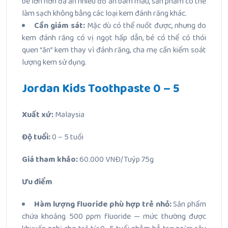
bé lớn hơn đã ăn nhiều đồ ăn bám màu, sản phẩm có thể
làm sạch không bằng các loại kem đánh răng khác.
Cần giám sát:
Mặc dù có thể nuốt được, nhưng do
kem đánh răng có vị ngọt hấp dẫn, bé có thể có thói
quen “ăn” kem thay vì đánh răng, cha mẹ cần kiểm soát
lượng kem sử dụng.
Jordan Kids Toothpaste 0 – 5
Xuất xứ:
Malaysia
Độ tuổi:
0 – 5 tuổi
Giá tham khảo:
60.000 VNĐ/Tuýp 75g
Ưu điểm
Hàm lượng fluoride phù hợp trẻ nhỏ:
Sản phẩm
chứa khoảng 500 ppm fluoride — mức thường được