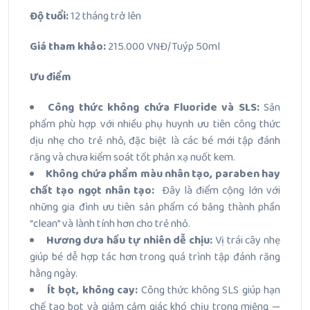
Độ tuổi:
12 tháng trở lên
Giá tham khảo:
215.000 VNĐ/Tuýp 50ml
Ưu điểm
Công thức không chứa Fluoride và SLS:
Sản
phẩm phù hợp với nhiều phụ huynh ưu tiên công thức
dịu nhẹ cho trẻ nhỏ, đặc biệt là các bé mới tập đánh
răng và chưa kiểm soát tốt phản xạ nuốt kem.
Không chứa phẩm màu nhân tạo, paraben hay
chất tạo ngọt nhân tạo:
Đây là điểm cộng lớn với
những gia đình ưu tiên sản phẩm có bảng thành phần
“clean” và lành tính hơn cho trẻ nhỏ.
Hương dưa hấu tự nhiên dễ chịu:
Vị trái cây nhẹ
giúp bé dễ hợp tác hơn trong quá trình tập đánh răng
hằng ngày.
Ít bọt, không cay:
Công thức không SLS giúp hạn
chế tạo bọt và giảm cảm giác khó chịu trong miệng —