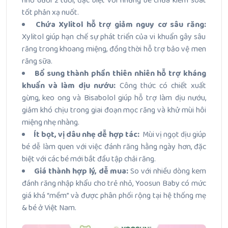
nhỏ dưới 2 tuổi, đặc biệt với những bé chưa kiểm soát
tốt phản xạ nuốt.
Chứa Xylitol hỗ trợ giảm nguy cơ sâu răng:
Xylitol giúp hạn chế sự phát triển của vi khuẩn gây sâu
răng trong khoang miệng, đồng thời hỗ trợ bảo vệ men
răng sữa.
Bổ sung thành phần thiên nhiên hỗ trợ kháng
khuẩn và làm dịu nướu:
Công thức có chiết xuất
gừng, keo ong và Bisabolol giúp hỗ trợ làm dịu nướu,
giảm khó chịu trong giai đoạn mọc răng và khử mùi hôi
miệng nhẹ nhàng.
Ít bọt, vị dâu nhẹ dễ hợp tác:
Mùi vị ngọt dịu giúp
bé dễ làm quen với việc đánh răng hằng ngày hơn, đặc
biệt với các bé mới bắt đầu tập chải răng.
Giá thành hợp lý, dễ mua:
So với nhiều dòng kem
đánh răng nhập khẩu cho trẻ nhỏ, Yoosun Baby có mức
giá khá “mềm” và được phân phối rộng tại hệ thống mẹ
& bé ở Việt Nam.