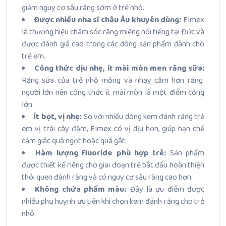
giảm nguy cơ sâu răng sớm ở trẻ nhỏ.
Được nhiều nha sĩ châu Âu khuyên dùng:
Elmex
là thương hiệu chăm sóc răng miệng nổi tiếng tại Đức và
được đánh giá cao trong các dòng sản phẩm dành cho
trẻ em.
Công thức dịu nhẹ, ít mài mòn men răng sữa:
Răng sữa của trẻ nhỏ mỏng và nhạy cảm hơn răng
người lớn nên công thức ít mài mòn là một điểm cộng
lớn.
Ít bọt, vị nhẹ:
So với nhiều dòng kem đánh răng trẻ
em vị trái cây đậm, Elmex có vị dịu hơn, giúp hạn chế
cảm giác quá ngọt hoặc quá gắt.
Hàm lượng fluoride phù hợp trẻ:
Sản phẩm
được thiết kế riêng cho giai đoạn trẻ bắt đầu hoàn thiện
thói quen đánh răng và có nguy cơ sâu răng cao hơn.
Không chứa phẩm màu:
Đây là ưu điểm được
nhiều phụ huynh ưu tiên khi chọn kem đánh răng cho trẻ
nhỏ.