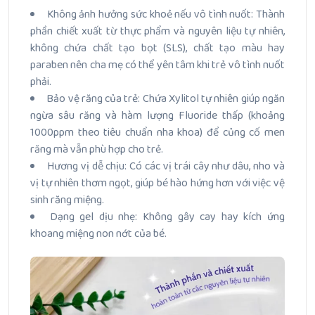
Không ảnh hưởng sức khoẻ nếu vô tình nuốt: Thành
phần chiết xuất từ thực phẩm và nguyên liệu tự nhiên,
không chứa chất tạo bọt (SLS), chất tạo màu hay
paraben nên cha mẹ có thể yên tâm khi trẻ vô tình nuốt
phải.
Bảo vệ răng của trẻ: Chứa Xylitol tự nhiên giúp ngăn
ngừa sâu răng và hàm lượng Fluoride thấp (khoảng
1000ppm theo tiêu chuẩn nha khoa) để củng cố men
răng mà vẫn phù hợp cho trẻ.
Hương vị dễ chịu: Có các vị trái cây như dâu, nho và
vị tự nhiên thơm ngọt, giúp bé hào hứng hơn với việc vệ
sinh răng miệng.
Dạng gel dịu nhẹ: Không gây cay hay kích ứng
khoang miệng non nớt của bé.