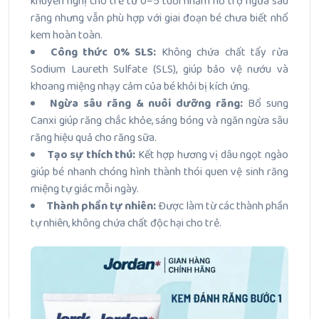
khuyến nghị cho trẻ từ 0–5 tuổi nhằm hỗ trợ ngừa sâu
răng nhưng vẫn phù hợp với giai đoạn bé chưa biết nhổ
kem hoàn toàn.
Công thức 0% SLS:
Không chứa chất tẩy rửa
Sodium Laureth Sulfate (SLS), giúp bảo vệ nướu và
khoang miệng nhạy cảm của bé khỏi bị kích ứng.
Ngừa sâu răng & nuôi dưỡng răng:
Bổ sung
Canxi giúp răng chắc khỏe, sáng bóng và ngăn ngừa sâu
răng hiệu quả cho răng sữa.
Tạo sự thích thú:
Kết hợp hương vị dâu ngọt ngào
giúp bé nhanh chóng hình thành thói quen vệ sinh răng
miệng tự giác mỗi ngày.
Thành phần tự nhiên:
Được làm từ các thành phần
tự nhiên, không chứa chất độc hại cho trẻ.