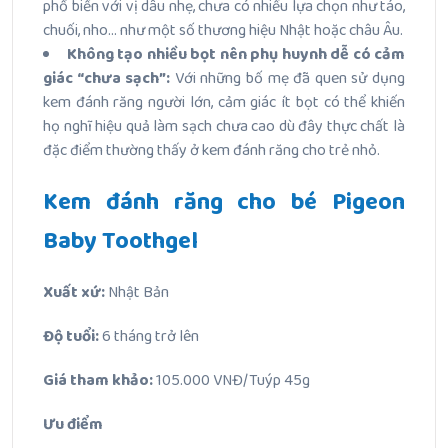
phổ biến với vị dâu nhẹ, chưa có nhiều lựa chọn như táo,
chuối, nho… như một số thương hiệu Nhật hoặc châu Âu.
Không tạo nhiều bọt nên phụ huynh dễ có cảm
giác “chưa sạch”:
Với những bố mẹ đã quen sử dụng
kem đánh răng người lớn, cảm giác ít bọt có thể khiến
họ nghĩ hiệu quả làm sạch chưa cao dù đây thực chất là
đặc điểm thường thấy ở kem đánh răng cho trẻ nhỏ.
Kem đánh răng cho bé Pigeon
Baby Toothgel
Xuất xứ:
Nhật Bản
Độ tuổi:
6 tháng trở lên
Giá tham khảo:
105.000 VNĐ/Tuýp 45g
Ưu điểm