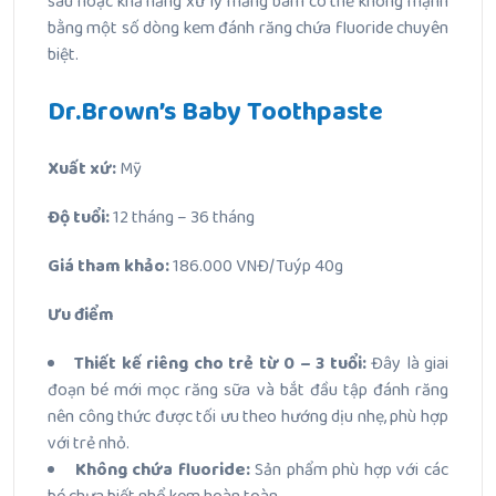
sâu hoặc khả năng xử lý mảng bám có thể không mạnh
bằng một số dòng kem đánh răng chứa fluoride chuyên
biệt.
Dr.Brown’s Baby Toothpaste
Xuất xứ:
Mỹ
Độ tuổi:
12 tháng – 36 tháng
Giá tham khảo:
186.000 VNĐ/Tuýp 40g
Ưu điểm
Thiết kế riêng cho trẻ từ 0 – 3 tuổi:
Đây là giai
đoạn bé mới mọc răng sữa và bắt đầu tập đánh răng
nên công thức được tối ưu theo hướng dịu nhẹ, phù hợp
với trẻ nhỏ.
Không chứa fluoride:
Sản phẩm phù hợp với các