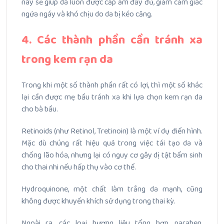
này sẽ giúp da luôn được cấp ẩm đầy đủ, giảm cảm giác
ngứa ngáy và khó chịu do da bị kéo căng.
4. Các thành phần cần tránh xa
trong kem rạn da
Trong khi một số thành phần rất có lợi, thì một số khác
lại cần được mẹ bầu tránh xa khi lựa chọn kem rạn da
cho bà bầu.
Retinoids (như Retinol, Tretinoin) là một ví dụ điển hình.
Mặc dù chúng rất hiệu quả trong việc tái tạo da và
chống lão hóa, nhưng lại có nguy cơ gây dị tật bẩm sinh
cho thai nhi nếu hấp thụ vào cơ thể.
Hydroquinone, một chất làm trắng da mạnh, cũng
không được khuyến khích sử dụng trong thai kỳ.
Ngoài ra, các loại hương liệu tổng hợp, paraben,