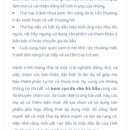
làm mờ và cải thiện đáng kể tình trạng của chúng.
Thứ hai, tránh thoa kem lên vùng da bị tổn thương,
trầy xước hoặc có vết thương hở.
Thứ ba, nếu có bất kỳ dấu hiệu kích ứng nào như đỏ,
ngứa, rát, hãy ngưng sử dụng sản phẩm và tham khảo ý
kiến bác sĩ hoặc chuyên gia da liễu.
Cuối cùng, bảo quản kem ở nơi khô ráo, thoáng mát,
tránh ánh nắng trực tiếp và xa tầm tay trẻ em.
Hành trình mang thai là một trải nghiệm đáng nhớ, và
việc chăm sóc bản thân, đặc biệt là làn da, sẽ giúp mẹ
bầu thêm phần tự tin và thoải mái. Hy vọng với những
thông tin chi tiết về
kem rạn da cho bà bầu
cùng các
lời khuyên chăm sóc da toàn diện trong bài viết này, các
mẹ sẽ có thêm kiến thức để lựa chọn và sử dụng sản
phẩm phù hợp, đồng thời áp dụng một lối sống lành
mạnh để có một thai kỳ khỏe mạnh và làn da rạng rỡ.
Hãy nhớ rằng, mỗi vết rạn đều là một dấu ấn của tình