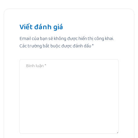
Bài Trước
Những loại mặt nạ giấy tốt cho bà bầu: Cách chọn và gợi
ý an toàn
Viết đánh giá
Email của bạn sẽ không được hiển thị công khai.
Bài Tiếp Theo
Các trường bắt buộc được đánh dấu
*
Clindamycin có dùng được cho bà bầu không?