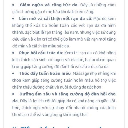
Giảm ngứa và căng tức da
: Đây là những cảm
giác thường gặp ở mẹ bầu khi da bị kéo căng.
Làm mờ và cải thiện vết rạn da cũ
: Mặc dù kem
không thể xóa bỏ hoàn toàn các vết rạn da đã hình
thành, đặc biệt là rạn trắng lâu năm, nhưng việc sử dụng
đều đặn và kiên trì có thể giúp làm mờ vết rạn mới, tăng
độ mịn và cải thiện màu sắc da.
Phục hồi cấu trúc da
: Kem trị rạn da có khả năng
kích thích sản sinh collagen và elastin, hai protein quan
trọng giúp tăng cường độ đàn hồi và cấu trúc của da
T
húc đẩy tuần hoàn máu
: Massage nhẹ nhàng khi
thoa kem giúp tăng cường tuần hoàn máu, hỗ trợ việc
thẩm thấu dưỡng chất và nuôi dưỡng da tốt hơn
Dưỡng ẩm sâu và tăng cường độ đàn hồi cho
da
: Đây là lợi ích cốt lõi giúp da có khả năng co giãn tốt
hơn, thích nghi với sự thay đổi nhanh chóng của kích
thước cơ thể và vòng bụng khi mang thai