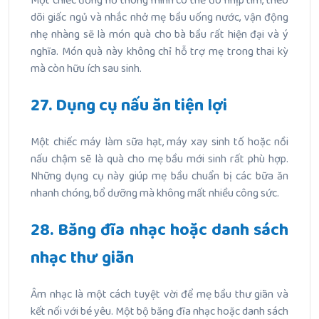
Một chiếc đồng hồ thông minh có thể đo nhịp tim, theo
dõi giấc ngủ và nhắc nhở mẹ bầu uống nước, vận động
nhẹ nhàng sẽ là món quà cho bà bầu rất hiện đại và ý
nghĩa. Món quà này không chỉ hỗ trợ mẹ trong thai kỳ
mà còn hữu ích sau sinh.
27. Dụng cụ nấu ăn tiện lợi
Một chiếc máy làm sữa hạt, máy xay sinh tố hoặc nồi
nấu chậm sẽ là quà cho mẹ bầu mới sinh rất phù hợp.
Những dụng cụ này giúp mẹ bầu chuẩn bị các bữa ăn
nhanh chóng, bổ dưỡng mà không mất nhiều công sức.
28. Băng đĩa nhạc hoặc danh sách
nhạc thư giãn
Âm nhạc là một cách tuyệt vời để mẹ bầu thư giãn và
kết nối với bé yêu. Một bộ băng đĩa nhạc hoặc danh sách