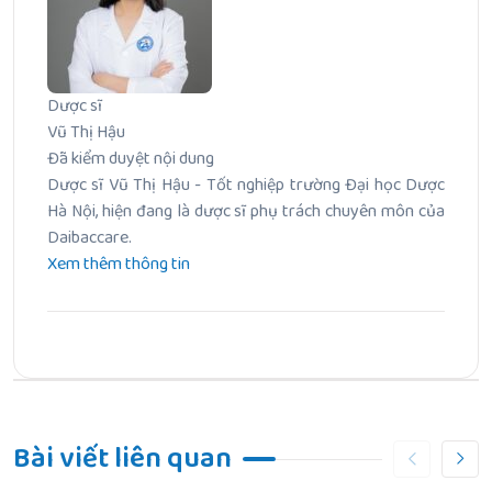
Dược sĩ
Vũ Thị Hậu
Đã kiểm duyệt nội dung
Dược sĩ Vũ Thị Hậu - Tốt nghiệp trường Đại học Dược
Hà Nội, hiện đang là dược sĩ phụ trách chuyên môn của
Daibaccare.
Xem thêm thông tin
Bài Trước
Top 18 Thực phẩm bổ sung sắt cho bà bầu tốt cho mẹ và
Bài viết liên quan
bé