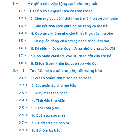
I – Ý nghĩa của việc tặng quà cho mẹ bầu
1. Thể hiện sự quan tâm và trân trọng
2. Giúp mẹ bầu cảm thấy thoải mái hơn về tinh thần
3. Gắn kết tình cảm giữa người tặng và mẹ bầu
4. Đáp ứng những nhu cầu thiết thực của mẹ bầu
5. Là nguồn động viên trong hành trình làm mẹ
6. Kỷ niệm một giai đoạn đáng nhớ trong cuộc đời
7. Góp phần chuẩn bị cho sự chào đời của em bé
8. Khích lệ tinh thần lạc quan và yêu đời
II – Top 30 món quà cho phụ nữ mang bầu
1. Bộ sản phẩm chăm sóc da an toàn
2. Set quần áo cho mẹ bầu
3. Máy massage chân
4. Tinh dầu thư giãn
5. Sách thai giáo
6. Quần áo sau sinh
7. Túi đồ sơ sinh cho bé
8. Gối ôm bà bầu