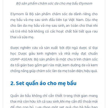
Bộ sản phẩm chăm sóc da cho mẹ bầu Elymom
Elymom là Bộ sản phẩm chăm sóc da dành riêng cho
mẹ bầu và mẹ sau sinh đầu tiên tại Việt Nam. Dịu nhẹ
cho làn da mẹ bầu và mẹ sau sinh, an toàn cho thai nhi
và trẻ nhỏ bởi không có các hoạt chất bài tiết qua rau
thai và sữa mẹ.
Được nghiên cứu và sản xuất bởi đội ngũ dược sĩ Đại
học Dược giàu kinh nghiệm và nhà máy đạt chuẩn
cGMP-ASEAN. Bộ sản phẩm là một chu trình chăm sóc
da tối giản bao gồm gel rửa mặt, kem dưỡng da và kem
chống nắng giúp chăm sóc làn da mẹ toàn diện, hiệu quả.
2. Set quần áo cho mẹ bầu
Quần áo bầu không chỉ cần thiết trong thời gian mang
thai mà còn hữu ích cả sau sinh, khi mẹ cần đồ thoải mái
để cho con bú. Lựa chọn một set quà cho bà bầu bao