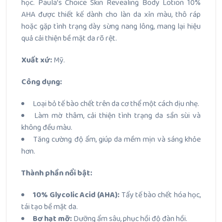
học. Paula’s Choice Skin Revealing Body Lotion 10%
AHA được thiết kế dành cho làn da xỉn màu, thô ráp
hoặc gặp tình trạng dày sừng nang lông, mang lại hiệu
quả cải thiện bề mặt da rõ rệt.
Xuất xứ:
Mỹ.
Công dụng:
Loại bỏ tế bào chết trên da cơ thể một cách dịu nhẹ.
Làm mờ thâm, cải thiện tình trạng da sần sùi và
không đều màu.
Tăng cường độ ẩm, giúp da mềm mịn và sáng khỏe
hơn.
Thành phần nổi bật:
10% Glycolic Acid (AHA):
Tẩy tế bào chết hóa học,
tái tạo bề mặt da.
Bơ hạt mỡ:
Dưỡng ẩm sâu, phục hồi độ đàn hồi.