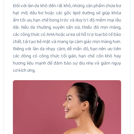
Đối với làn da khô đến rất khô, những sản phẩm chứa bơ
hạt mỡ, dầu bơ hoặc các gốc lipid dưỡng sẽ giúp khóa
ẩm tối ưu, hạn chế bong tróc và duy trì độ mềm mại lâu
dài. Nếu da thường xuyên sần sùi, thiếu độ mịn màng,
các công thức có AHA hoặc urea sẽ hỗ trợ loại bỏ tế bào
chết, tái tạo bề mặt và mang lại cảm giác mịn màng hơn.
Riêng với làn da nhạy cảm, dễ mẩn đỏ, bạn nên ưu tiên
các dòng có công thức tối giản, hạn chế cồn khô hay
hương liệu mạnh để đảm bảo sự dịu nhẹ và giảm nguy
cơ kích ứng.