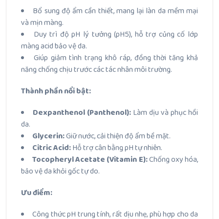
Bổ sung độ ẩm cần thiết, mang lại làn da mềm mại
và mịn màng.
Duy trì độ pH lý tưởng (pH5), hỗ trợ củng cố lớp
màng acid bảo vệ da.
Giúp giảm tình trạng khô ráp, đồng thời tăng khả
năng chống chịu trước các tác nhân môi trường.
Thành phần nổi bật:
Dexpanthenol (Panthenol):
Làm dịu và phục hồi
da.
Glycerin:
Giữ nước, cải thiện độ ẩm bề mặt.
Citric Acid:
Hỗ trợ cân bằng pH tự nhiên.
Tocopheryl Acetate (Vitamin E):
Chống oxy hóa,
bảo vệ da khỏi gốc tự do.
Ưu điểm:
Công thức pH trung tính, rất dịu nhẹ, phù hợp cho da