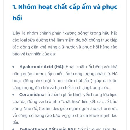
1. Nhóm hoạt chất cấp ẩm và phục
hồi
Đây là nhóm thành phần “xương sống” trong hầu hết
các loại sữa dưỡng thể làm mềm da, bởi chúng trực tiếp
tác động đến khả năng giữ nước và phục hồi hàng rào
bảo vệ tự nhiên của da:
Hyaluronic Acid (HA):
Hoạt chất nổi tiếng với khả
năng ngậm nước gấp nhiều lần trọng lượng phân tử. HA
hoạt động như một “nam châm hút ẩm”, giúp da luôn
căng mọng, đàn hồi và hạn chế tình trạng bong tróc.
Ceramides:
Là thành phần thiết yếu trong lớp lipid
của da, đóng vai trò như “chất keo” liên kết các tế bào
sừng. Nhờ đó, Ceramides giúp ngăn ngừa thoát hơi nước
và củng cố hàng rào bảo vệ, giữ cho da khỏe mạnh lâu
dài.
D-Panthenol (Vitamin B5):
Có tác dụng làm dịu