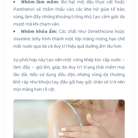
Nhóm làm mềm:
Bơ hạt mỡ, dầu thực vật hoặc
Panthenol sẽ thẩm thấu vào các khe hở giữa tế bào
sừng, làm đầy những khoảng trống nhỏ, tạo cảm giác da
mượt mà khi chạm vào.
Nhóm khóa ẩm:
Các chất như Dimethicone hoặc
Vaseline Jelly hình thành một lớp màng mỏng, hạn chế
mất nước qua da và duy trì hiệu quả dưỡng ẩm lâu hơn.
Sự phối hợp này tạo nên một vòng khép kín: cấp nước –
làm đầy – giữ ẩm, giúp da duy trì trạng thái mềm mại
lâu dài. Nếu sử dụng đều đặn, những vùng da thường
khô ráp như khuỷu tay, đầu gối hay gót chân sẽ trở nên
mịn màng hơn rõ rệt.