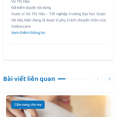
Vũ Thị Hậu
Đã kiểm duyệt nội dung
Dược sĩ Vũ Thị Hậu - Tốt nghiệp trường Đại học Dược
Hà Nội, hiện đang là dược sĩ phụ trách chuyên môn của
Daibaccare.
Xem thêm thông tin
Bài Trước
Uống sắt và vitamin C cùng lúc được không? Cách uống
Bài viết liên quan
đúng
Bài Tiếp Theo
Thiếu Máu Thiếu Sắt ICD 10 Là Gì? Những Điều Cần Lưu Ý
Cẩm nang cho mẹ