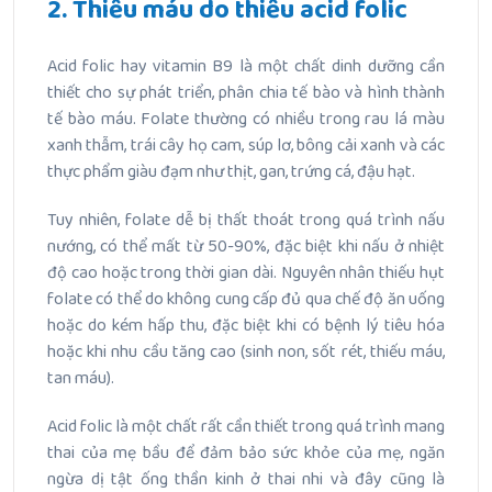
2. Thiếu máu do thiếu acid folic
Acid folic hay vitamin B9 là một chất dinh dưỡng cần
thiết cho sự phát triển, phân chia tế bào và hình thành
tế bào máu. Folate thường có nhiều trong rau lá màu
xanh thẫm, trái cây họ cam, súp lơ, bông cải xanh và các
thực phẩm giàu đạm như thịt, gan, trứng cá, đậu hạt.
Tuy nhiên, folate dễ bị thất thoát trong quá trình nấu
nướng, có thể mất từ 50-90%, đặc biệt khi nấu ở nhiệt
độ cao hoặc trong thời gian dài. Nguyên nhân thiếu hụt
folate có thể do không cung cấp đủ qua chế độ ăn uống
hoặc do kém hấp thu, đặc biệt khi có bệnh lý tiêu hóa
hoặc khi nhu cầu tăng cao (sinh non, sốt rét, thiếu máu,
tan máu).
Acid folic là một chất rất cần thiết trong quá trình mang
thai của mẹ bầu để đảm bảo sức khỏe của mẹ, ngăn
ngừa dị tật ống thần kinh ở thai nhi và đây cũng là