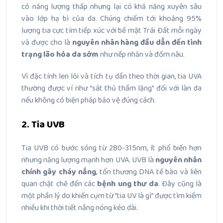
có năng lượng thấp nhưng lại có khả năng xuyên sâu
vào lớp hạ bì của da.
Chúng chiếm tới khoảng 95%
lượng tia cực tím tiếp xúc với bề mặt Trái Đất mỗi ngày
và được cho là
nguyên nhân hàng đầu dẫn đến tình
trạng lão hóa da sớm
như nếp nhăn và đốm nâu.
Vì đặc tính len lỏi và tích tụ dần theo thời gian, tia UVA
thường được ví như “sát thủ thầm lặng” đối với làn da
nếu không có biện pháp bảo vệ đúng cách.
2. Tia UVB
Tia UVB có bước sóng từ 280-315nm, ít phổ biến hơn
nhưng năng lượng mạnh hơn UVA.
UVB là
nguyên nhân
chính gây cháy nắng
, tổn thương DNA tế bào và liên
quan chặt chẽ đến các
bệnh ung thư da
.
Đây cũng là
một phần lý do khiến cụm từ “tia UV là gì” được tìm kiếm
nhiều khi thời tiết nắng nóng kéo dài.