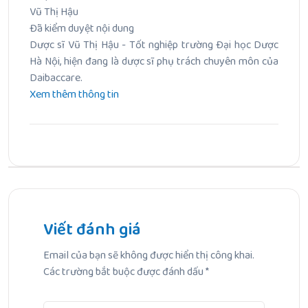
Vũ Thị Hậu
Đã kiểm duyệt nội dung
Dược sĩ Vũ Thị Hậu - Tốt nghiệp trường Đại học Dược
Hà Nội, hiện đang là dược sĩ phụ trách chuyên môn của
Daibaccare.
Xem thêm thông tin
Bài Trước
Chỉ Số Kem Chống Nắng Là Gì? Cách Chọn SPF & PA
Chuẩn Cho Mọi Loại Da
Viết đánh giá
Email của bạn sẽ không được hiển thị công khai.
Bài Tiếp Theo
Các trường bắt buộc được đánh dấu
*
Yoosun rau má bôi mặt được không? Giải đáp chi tiết