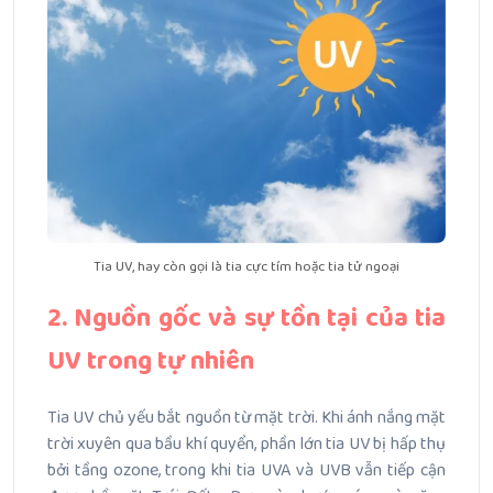
Tia UV, hay còn gọi là tia cực tím hoặc tia tử ngoại
2. Nguồn gốc và sự tồn tại của tia
UV trong tự nhiên
Tia UV chủ yếu bắt nguồn từ mặt trời.
Khi ánh nắng mặt
trời xuyên qua bầu khí quyển, phần lớn tia UV bị hấp thụ
bởi tầng ozone, trong khi tia UVA và UVB vẫn tiếp cận