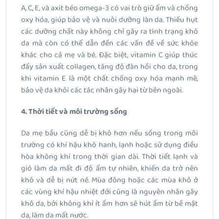
A, C, E, và axit béo omega-3 có vai trò giữ ẩm và chống
oxy hóa, giúp bảo vệ và nuôi dưỡng làn da. Thiếu hụt
các dưỡng chất này không chỉ gây ra tình trạng khô
da mà còn có thể dẫn đến các vấn đề về sức khỏe
khác cho cả mẹ và bé. Đặc biệt, vitamin C giúp thúc
đẩy sản xuất collagen, tăng độ đàn hồi cho da, trong
khi vitamin E là một chất chống oxy hóa mạnh mẽ,
bảo vệ da khỏi các tác nhân gây hại từ bên ngoài.
4. Thời tiết và môi trường sống
Da mẹ bầu cũng dễ bị khô hơn nếu sống trong môi
trường có khí hậu khô hanh, lạnh hoặc sử dụng điều
hòa không khí trong thời gian dài. Thời tiết lạnh và
gió làm da mất đi độ ẩm tự nhiên, khiến da trở nên
khô và dễ bị nứt nẻ. Mùa đông hoặc các mùa khô ở
các vùng khí hậu nhiệt đới cũng là nguyên nhân gây
khô da, bởi không khí ít ẩm hơn sẽ hút ẩm từ bề mặt
da, làm da mất nước.