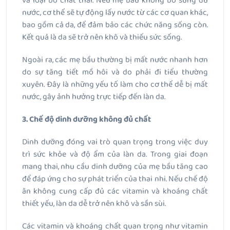
và loại bỏ chất thải. Nếu mẹ bầu không bổ sung đủ
nước, cơ thể sẽ tự động lấy nước từ các cơ quan khác,
bao gồm cả da, để đảm bảo các chức năng sống còn.
Kết quả là da sẽ trở nên khô và thiếu sức sống.
Ngoài ra, các mẹ bầu thường bị mất nước nhanh hơn
do sự tăng tiết mồ hôi và do phải đi tiểu thường
xuyên. Đây là những yếu tố làm cho cơ thể dễ bị mất
nước, gây ảnh hưởng trực tiếp đến làn da.
3. Chế độ dinh dưỡng không đủ chất
Dinh dưỡng đóng vai trò quan trọng trong việc duy
trì sức khỏe và độ ẩm của làn da. Trong giai đoạn
mang thai, nhu cầu dinh dưỡng của mẹ bầu tăng cao
để đáp ứng cho sự phát triển của thai nhi. Nếu chế độ
ăn không cung cấp đủ các vitamin và khoáng chất
thiết yếu, làn da dễ trở nên khô và sần sùi.
Các vitamin và khoáng chất quan trọng như vitamin