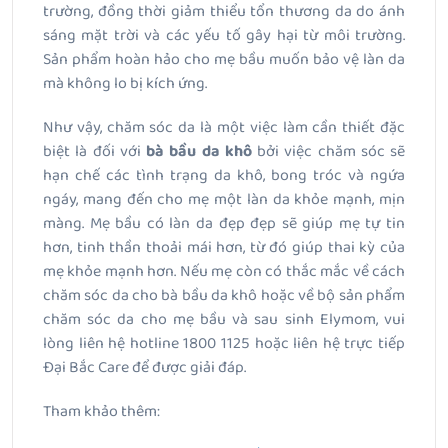
trường, đồng thời giảm thiểu tổn thương da do ánh
sáng mặt trời và các yếu tố gây hại từ môi trường.
Sản phẩm hoàn hảo cho mẹ bầu muốn bảo vệ làn da
mà không lo bị kích ứng.
Như vậy, chăm sóc da là một việc làm cần thiết đặc
biệt là đối với
bà bầu da khô
bởi việc chăm sóc sẽ
hạn chế các tình trạng da khô, bong tróc và ngứa
ngáy, mang đến cho mẹ một làn da khỏe mạnh, mịn
màng. Mẹ bầu có làn da đẹp đẹp sẽ giúp mẹ tự tin
hơn, tinh thần thoải mái hơn, từ đó giúp thai kỳ của
mẹ khỏe mạnh hơn. Nếu mẹ còn có thắc mắc về cách
chăm sóc da cho bà bầu da khô hoặc về bộ sản phẩm
chăm sóc da cho mẹ bầu và sau sinh Elymom, vui
lòng liên hệ hotline 1800 1125 hoặc liên hệ trực tiếp
Đại Bắc Care để được giải đáp.
Tham khảo thêm: