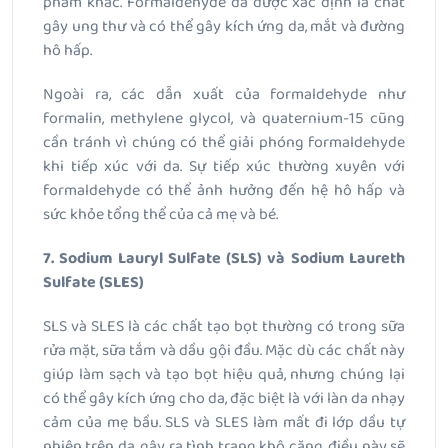
phẩm khác. Formaldehyde đã được xác định là chất
gây ung thư và có thể gây kích ứng da, mắt và đường
hô hấp.
Ngoài ra, các dẫn xuất của formaldehyde như
formalin, methylene glycol, và quaternium-15 cũng
cần tránh vì chúng có thể giải phóng formaldehyde
khi tiếp xúc với da. Sự tiếp xúc thường xuyên với
formaldehyde có thể ảnh hưởng đến hệ hô hấp và
sức khỏe tổng thể của cả mẹ và bé.
7. Sodium Lauryl Sulfate (SLS) và Sodium Laureth
Sulfate (SLES)
SLS và SLES là các chất tạo bọt thường có trong sữa
rửa mặt, sữa tắm và dầu gội đầu. Mặc dù các chất này
giúp làm sạch và tạo bọt hiệu quả, nhưng chúng lại
có thể gây kích ứng cho da, đặc biệt là với làn da nhạy
cảm của mẹ bầu. SLS và SLES làm mất đi lớp dầu tự
nhiên trên da, gây ra tình trạng khô căng, điều này sẽ