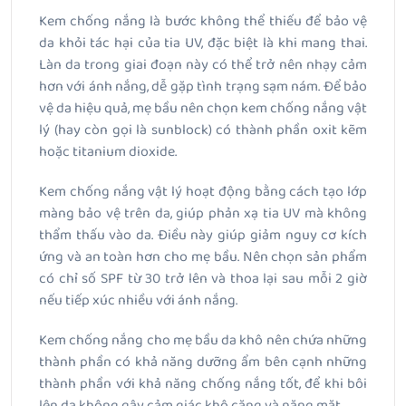
Kem chống nắng là bước không thể thiếu để bảo vệ
da khỏi tác hại của tia UV, đặc biệt là khi mang thai.
Làn da trong giai đoạn này có thể trở nên nhạy cảm
hơn với ánh nắng, dễ gặp tình trạng sạm nám. Để bảo
vệ da hiệu quả, mẹ bầu nên chọn kem chống nắng vật
lý (hay còn gọi là sunblock) có thành phần oxit kẽm
hoặc titanium dioxide.
Kem chống nắng vật lý hoạt động bằng cách tạo lớp
màng bảo vệ trên da, giúp phản xạ tia UV mà không
thẩm thấu vào da. Điều này giúp giảm nguy cơ kích
ứng và an toàn hơn cho mẹ bầu. Nên chọn sản phẩm
có chỉ số SPF từ 30 trở lên và thoa lại sau mỗi 2 giờ
nếu tiếp xúc nhiều với ánh nắng.
Kem chống nắng cho mẹ bầu da khô nên chứa những
thành phần có khả năng dưỡng ẩm bên cạnh những
thành phần với khả năng chống nắng tốt, để khi bôi
lên da không gây cảm giác khô căng và nặng mặt.