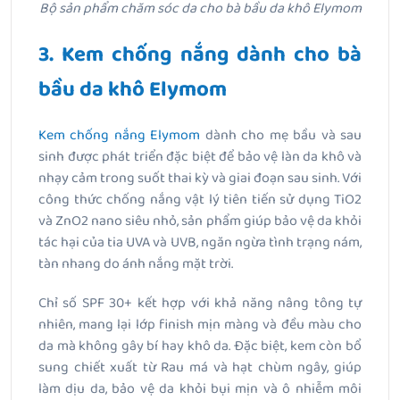
Bộ sản phẩm chăm sóc da cho bà bầu da khô Elymom
3. Kem chống nắng dành cho bà
bầu da khô Elymom
Kem chống nắng Elymom
dành cho mẹ bầu và sau
sinh được phát triển đặc biệt để bảo vệ làn da khô và
nhạy cảm trong suốt thai kỳ và giai đoạn sau sinh. Với
công thức chống nắng vật lý tiên tiến sử dụng TiO2
và ZnO2 nano siêu nhỏ, sản phẩm giúp bảo vệ da khỏi
tác hại của tia UVA và UVB, ngăn ngừa tình trạng nám,
tàn nhang do ánh nắng mặt trời.
Chỉ số SPF 30+ kết hợp với khả năng nâng tông tự
nhiên, mang lại lớp finish mịn màng và đều màu cho
da mà không gây bí hay khô da. Đặc biệt, kem còn bổ
sung chiết xuất từ Rau má và hạt chùm ngây, giúp
làm dịu da, bảo vệ da khỏi bụi mịn và ô nhiễm môi