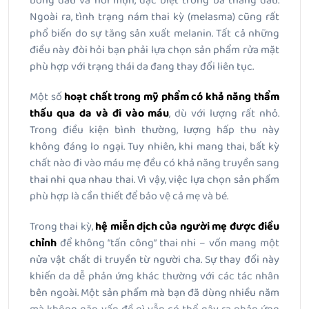
bóng dầu và nổi mụn, đặc biệt trong ba tháng đầu.
Ngoài ra, tình trạng nám thai kỳ (melasma) cũng rất
phổ biến do sự tăng sản xuất melanin. Tất cả những
điều này đòi hỏi bạn phải lựa chọn sản phẩm rửa mặt
phù hợp với trạng thái da đang thay đổi liên tục.
Một số
hoạt chất trong mỹ phẩm có khả năng thẩm
thấu qua da và đi vào máu
, dù với lượng rất nhỏ.
Trong điều kiện bình thường, lượng hấp thu này
không đáng lo ngại. Tuy nhiên, khi mang thai, bất kỳ
chất nào đi vào máu mẹ đều có khả năng truyền sang
thai nhi qua nhau thai. Vì vậy, việc lựa chọn sản phẩm
phù hợp là cần thiết để bảo vệ cả mẹ và bé.
Trong thai kỳ,
hệ miễn dịch của người mẹ được điều
chỉnh
để không “tấn công” thai nhi – vốn mang một
nửa vật chất di truyền từ người cha. Sự thay đổi này
khiến da dễ phản ứng khác thường với các tác nhân
bên ngoài. Một sản phẩm mà bạn đã dùng nhiều năm