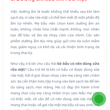
Việc dưỡng ẩm là bước không thể thiếu sau khi làm
sạch da, vì sữa rửa mặt có thể làm mất đi một phần độ
ẩm tự nhiên. Mẹ bầu nên chọn kem dưỡng ẩm an
toàn, không chứa hóa chất mạnh, không mùi nhân
tạo để bảo vệ làn da nhạy cảm của mình. Các sản
phẩm dưỡng ẩm dịu nhẹ giúp giữ cho da luôn mềm
mại, giảm nguy cơ khô da và cải thiện tình trạng da
trong thai kỳ.
Như vậy, trả lời cho câu hỏi
bà bầu có nên dùng sữa
rửa mặt
? Câu trả lời là khi có bầu có được dùng sữa
rửa mặt, bởi ở giai đoạn nhạy cảm mẹ càng nên chăm
sóc da cẩn thận hơn, tập trung vào làm sạch da để làn
da sáng sạch, mịn màng. Mẹ có đẹp thì hành trình
mang thai của mẹ càng thêm trọn vẹn. Nếu mẹ còn
có thắc mắc về vấn đề có nên dùng sữa rửa mặt khi
mang thai hoặc về gel rửa mặt mẹ bầu và sau sinh, mẹ