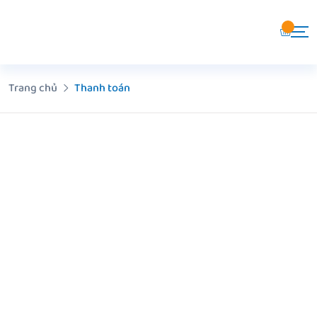
Chuyển
đến
nội
dung
Trang chủ
Thanh toán
Quay lại giỏ hàng