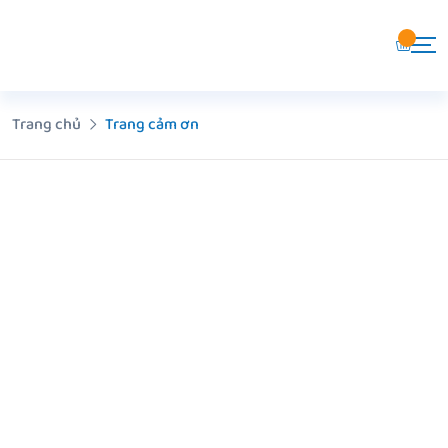
Chuyển
đến
nội
dung
Trang chủ
Trang cảm ơn