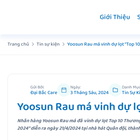
Chuyển
đến
Giới Thiệu
nội
dung
Trang chủ
Tin sự kiện
Yoosun Rau má vinh dự lọt “Top 1
Gửi Bởi:
Ngày:
Danh Mục
Đại Bắc Care
3 Tháng Sáu, 2024
Tin Sự K
Yoosun Rau má vinh dự l
Nhãn hàng Yoosun Rau má đã vinh dự lọt Top 10 Thương
2024” diễn ra ngày 21/4/2024 tại nhà hát Quân đội, thàn