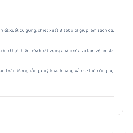
hiết xuất củ gừng, chiết xuất Bisabolol giúp làm sạch da,
rình thực hiện hóa khát vọng chăm sóc và bảo vệ làn da
à an toàn. Mong rằng, quý khách hàng vẫn sẽ luôn ủng hộ
Bài Tiếp Theo
cùng quỹ Tấm Lòng Việt của VTV tặng quà và trao thiết
bị dạy học tại Nghệ An