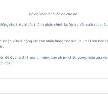
Bộ đôi mát lành làn da cho bé
êng cho trẻ với các thành phần chính là: Dịch chiết xuất rau má, c
i nhận, vừa là động lực cho nhãn hàng Yoosun Rau má trên hành t
ớc.
triển để đưa ra thị trường những sản phẩm chất lượng, hiệu quả v
ực hóa.
Yoosun Rau má đồng hành 