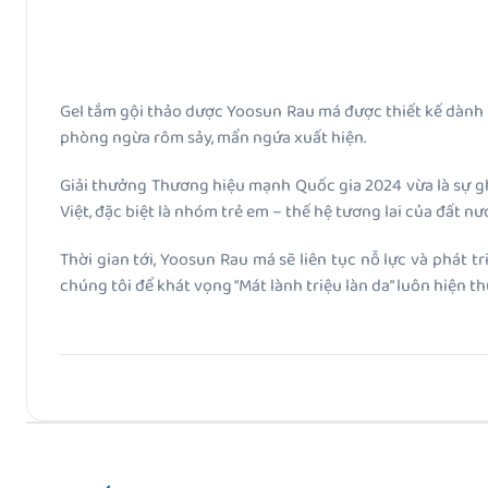
Gel tắm gội thảo dược Yoosun Rau má được thiết kế dành ri
phòng ngừa rôm sảy, mẩn ngứa xuất hiện.
Giải thưởng Thương hiệu mạnh Quốc gia 2024 vừa là sự gh
Việt, đặc biệt là nhóm trẻ em – thế hệ tương lai của đất nư
Thời gian tới, Yoosun Rau má sẽ liên tục nỗ lực và phát 
chúng tôi để khát vọng “Mát lành triệu làn da” luôn hiện th
Bài Trước
Top 10 sữa tắm cho bé viêm da cơ địa an toàn lành tính