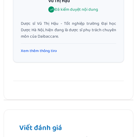
Vũ Thị Hậu
Đã kiểm duyệt nội dung
Dược sĩ Vũ Thị Hậu - Tốt nghiệp trường Đại học
Dược Hà Nội, hiện đang là dược sĩ phụ trách chuyên
môn của Daibaccare.
Xem thêm thông tin
Bài Trước
TRUNG THU ẤM ÁP – ĐẠI BẮC CARE VÀ NHÀ THUỐC LONG
HIỀN TRAO QUÀ YÊU THƯƠNG TẠI BỆNH VIỆN NHI THANH
Viết đánh giá
HÓA