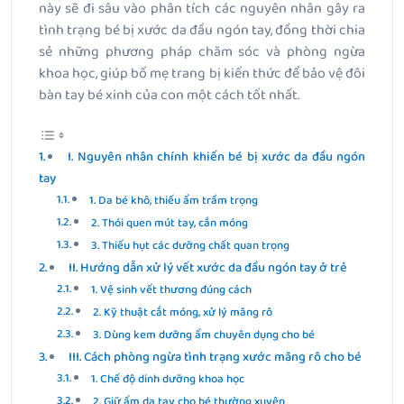
này sẽ đi sâu vào phân tích các nguyên nhân gây ra
tình trạng bé bị xước da đầu ngón tay, đồng thời chia
sẻ những phương pháp chăm sóc và phòng ngừa
khoa học, giúp bố mẹ trang bị kiến thức để bảo vệ đôi
bàn tay bé xinh của con một cách tốt nhất.
I. Nguyên nhân chính khiến bé bị xước da đầu ngón
tay
1. Da bé khô, thiếu ẩm trầm trọng
2. Thói quen mút tay, cắn móng
3. Thiếu hụt các dưỡng chất quan trọng
II. Hướng dẫn xử lý vết xước da đầu ngón tay ở trẻ
1. Vệ sinh vết thương đúng cách
2. Kỹ thuật cắt móng, xử lý măng rô
3. Dùng kem dưỡng ẩm chuyên dụng cho bé
III. Cách phòng ngừa tình trạng xước măng rô cho bé
1. Chế độ dinh dưỡng khoa học
2. Giữ ẩm da tay cho bé thường xuyên