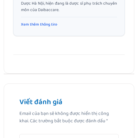
Dược Hà Nội, hiện đang là dược sĩ phụ trách chuyên
môn của Daibaccare.
Xem thêm thông tin
Bài Trước
Trẻ bị viêm da cơ địa tắm lá gì? Hướng dẫn dịu nhẹ cho
cha mẹ
Viết đánh giá
Email của bạn sẽ không được hiển thị công
Bài Tiếp Theo
khai.
Các trường bắt buộc được đánh dấu
*
Tắm lá ngũ trảo: Phương pháp chăm sóc sức khỏe từ
thảo mộ truyền thống