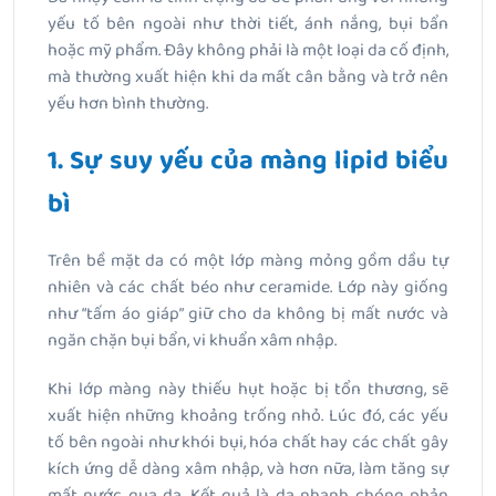
yếu tố bên ngoài như thời tiết, ánh nắng, bụi bẩn
hoặc mỹ phẩm. Đây không phải là một loại da cố định,
mà thường xuất hiện khi da mất cân bằng và trở nên
yếu hơn bình thường.
1. Sự suy yếu của màng lipid biểu
bì
Trên bề mặt da có một lớp màng mỏng gồm dầu tự
nhiên và các chất béo như ceramide. Lớp này giống
như “tấm áo giáp” giữ cho da không bị mất nước và
ngăn chặn bụi bẩn, vi khuẩn xâm nhập.
Khi lớp màng này thiếu hụt hoặc bị tổn thương, sẽ
xuất hiện những khoảng trống nhỏ. Lúc đó, các yếu
tố bên ngoài như khói bụi, hóa chất hay các chất gây
kích ứng dễ dàng xâm nhập, và hơn nữa, làm tăng sự
mất nước qua da. Kết quả là da nhanh chóng phản