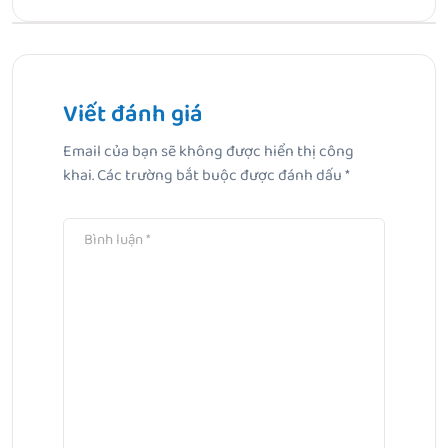
Bài Trước
Cách dưỡng trắng nách: Cẩm nang toàn diện để sở hữu
làn da dưới cánh tay sáng mịn
Viết đánh giá
Email của bạn sẽ không được hiển thị công
Bài Tiếp Theo
khai.
Các trường bắt buộc được đánh dấu
*
Giãn Mao Mạch Ở Mặt: Dấu Hiệu, Nguyên Nhân & Cách
Phục Hồi