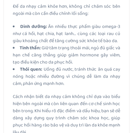
Để da nhạy cảm khỏe hơn, không chỉ chăm sóc bên
ngoài mà còn cần điều chỉnh lối sống:
Dinh dưỡng:
Ăn nhiều thực phẩm giàu omega-3
như cá hồi, hạt chia, hạt lanh… cùng các loại rau củ
giàu khoáng chất để tăng cường sức khỏe tế bào da.
Tinh thần:
Giữ tâm trạng thoải mái, ngủ đủ giấc và
hạn chế căng thẳng giúp giảm hormone gây viêm,
tạo điều kiện cho da phục hồi.
Thói quen:
Uống đủ nước, tránh thức ăn quá cay
nóng hoặc nhiều đường vì chúng dễ làm da nhạy
cảm, phản ứng mạnh hơn.
Cách nhận biết da nhạy cảm không chỉ dựa vào biểu
hiện bên ngoài mà còn liên quan đến cơ chế sinh học
bên trong. Khi hiểu rõ đặc điểm và dấu hiệu, bạn sẽ dễ
dàng xây dựng quy trình chăm sóc khoa học, giúp
phục hồi hàng rào bảo vệ và duy trì làn da khỏe mạnh
lâu dài.