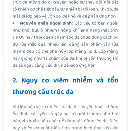
trúc da mỏng do di truyền, hoặc sự thay đổi nội tiết
tố khiến cơ chế tiết dầu tự nhiên bị rối loạn. Khi đó, da
mất đi lớp bảo vệ vốn có, dễ khô và dễ phản ứng hơn.
Nguyên nhân ngoại sinh:
Các yếu tố bên ngoài
như khói bụi, ô nhiễm không khí, ánh nắng mặt trời,
tia UV hay thói quen chăm sóc da chưa đúng cách (ví
dụ rửa mặt quá nhiều lần, dùng sản phẩm tẩy rửa
mạnh) đều có thể phá hủy lớp màng lipid. Lớp màng
này giống như “lá chắn” của da, khi bị tổn thương thì
da sẽ ngày càng yếu đi và dễ kích ứng hơn.
2. Nguy cơ viêm nhiễm và tổn
thương cấu trúc da
Khi lớp bảo vệ tự nhiên của da bị suy yếu hoặc không
ổn định, các yếu tố gây hại từ môi trường như bụi
bẩn, vi khuẩn, hóa chất dễ dàng tác động lên da. Điều
này khiến da xuất hiện tình trạng kích ứng kéo dài