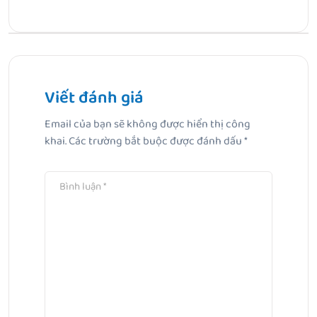
Bài Trước
Thâm đỏ dùng hoạt chất gì? Gợi ý cách chọn đúng
Viết đánh giá
Bài Tiếp Theo
Email của bạn sẽ không được hiển thị công
MUA GEL TẮM GỘI THẢO DƯỢC YOOSUN RAU MÁ 200ML
khai.
Các trường bắt buộc được đánh dấu
*
TẶNG MŨ VẢI XINH XẮN CHO BÉ