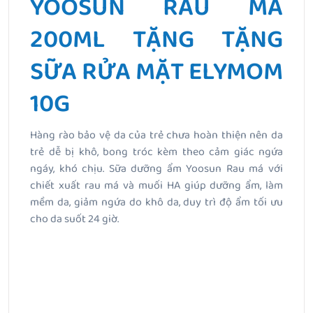
YOOSUN RAU MÁ
200ML TẶNG TẶNG
SỮA RỬA MẶT ELYMOM
10G
Hàng rào bảo vệ da của trẻ chưa hoàn thiện nên da
trẻ dễ bị khô, bong tróc kèm theo cảm giác ngứa
ngáy, khó chịu. Sữa dưỡng ẩm Yoosun Rau má với
chiết xuất rau má và muối HA giúp dưỡng ẩm, làm
mềm da, giảm ngứa do khô da, duy trì độ ẩm tối ưu
cho da suốt 24 giờ.