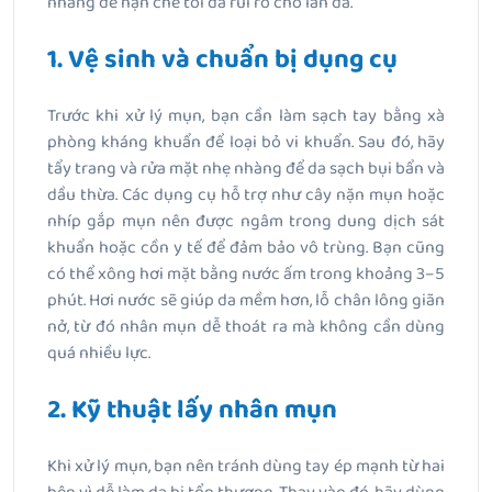
nhàng để hạn chế tối đa rủi ro cho làn da.
1. Vệ sinh và chuẩn bị dụng cụ
Trước khi xử lý mụn, bạn cần làm sạch tay bằng xà
phòng kháng khuẩn để loại bỏ vi khuẩn. Sau đó, hãy
tẩy trang và rửa mặt nhẹ nhàng để da sạch bụi bẩn và
dầu thừa. Các dụng cụ hỗ trợ như cây nặn mụn hoặc
nhíp gắp mụn nên được ngâm trong dung dịch sát
khuẩn hoặc cồn y tế để đảm bảo vô trùng. Bạn cũng
có thể xông hơi mặt bằng nước ấm trong khoảng 3–5
phút. Hơi nước sẽ giúp da mềm hơn, lỗ chân lông giãn
nở, từ đó nhân mụn dễ thoát ra mà không cần dùng
quá nhiều lực.
2. Kỹ thuật lấy nhân mụn
Khi xử lý mụn, bạn nên tránh dùng tay ép mạnh từ hai