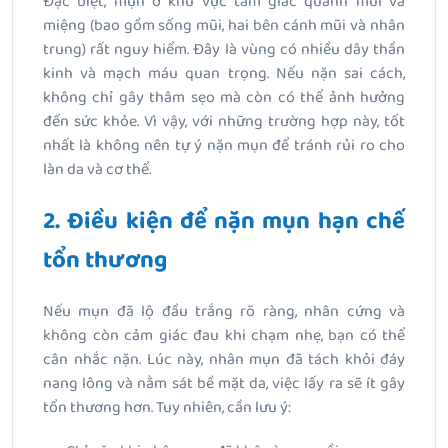
Đặc biệt, mụn ở khu vực tam giác quanh mũi và
miệng (bao gồm sống mũi, hai bên cánh mũi và nhân
trung) rất nguy hiểm. Đây là vùng có nhiều dây thần
kinh và mạch máu quan trọng. Nếu nặn sai cách,
không chỉ gây thâm sẹo mà còn có thể ảnh hưởng
đến sức khỏe. Vì vậy, với những trường hợp này, tốt
nhất là không nên tự ý nặn mụn để tránh rủi ro cho
làn da và cơ thể.
2. Điều kiện để nặn mụn hạn chế
tổn thương
Nếu mụn đã lộ đầu trắng rõ ràng, nhân cứng và
không còn cảm giác đau khi chạm nhẹ, bạn có thể
cân nhắc nặn. Lúc này, nhân mụn đã tách khỏi đáy
nang lông và nằm sát bề mặt da, việc lấy ra sẽ ít gây
tổn thương hơn. Tuy nhiên, cần lưu ý: