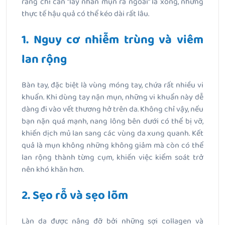
rằng chỉ cần “lấy nhân mụn ra ngoài” là xong, nhưng
thực tế hậu quả có thể kéo dài rất lâu.
1. Nguy cơ nhiễm trùng và viêm
lan rộng
Bàn tay, đặc biệt là vùng móng tay, chứa rất nhiều vi
khuẩn. Khi dùng tay nặn mụn, những vi khuẩn này dễ
dàng đi vào vết thương hở trên da. Không chỉ vậy, nếu
bạn nặn quá mạnh, nang lông bên dưới có thể bị vỡ,
khiến dịch mủ lan sang các vùng da xung quanh. Kết
quả là mụn không những không giảm mà còn có thể
lan rộng thành từng cụm, khiến việc kiểm soát trở
nên khó khăn hơn.
2. Sẹo rỗ và sẹo lõm
Làn da được nâng đỡ bởi những sợi collagen và