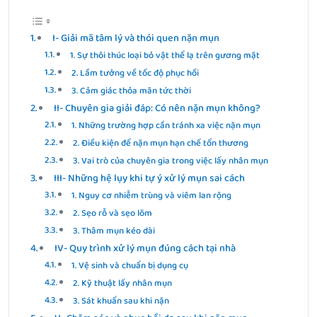
I- Giải mã tâm lý và thói quen nặn mụn
1. Sự thôi thúc loại bỏ vật thể lạ trên gương mặt
2. Lầm tưởng về tốc độ phục hồi
3. Cảm giác thỏa mãn tức thời
II- Chuyên gia giải đáp: Có nên nặn mụn không?
1. Những trường hợp cần tránh xa việc nặn mụn
2. Điều kiện để nặn mụn hạn chế tổn thương
3. Vai trò của chuyên gia trong việc lấy nhân mụn
III- Những hệ lụy khi tự ý xử lý mụn sai cách
1. Nguy cơ nhiễm trùng và viêm lan rộng
2. Sẹo rỗ và sẹo lõm
3. Thâm mụn kéo dài
IV- Quy trình xử lý mụn đúng cách tại nhà
1. Vệ sinh và chuẩn bị dụng cụ
2. Kỹ thuật lấy nhân mụn
3. Sát khuẩn sau khi nặn