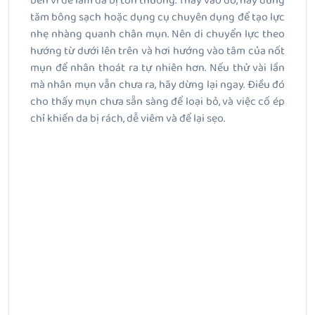
bên vì dễ làm da bị tổn thương. Thay vào đó, hãy dùng
tăm bông sạch hoặc dụng cụ chuyên dụng để tạo lực
nhẹ nhàng quanh chân mụn. Nên di chuyển lực theo
hướng từ dưới lên trên và hơi hướng vào tâm của nốt
mụn để nhân thoát ra tự nhiên hơn. Nếu thử vài lần
mà nhân mụn vẫn chưa ra, hãy dừng lại ngay. Điều đó
cho thấy mụn chưa sẵn sàng để loại bỏ, và việc cố ép
chỉ khiến da bị rách, dễ viêm và để lại sẹo.