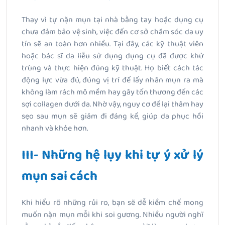
Thay vì tự nặn mụn tại nhà bằng tay hoặc dụng cụ
chưa đảm bảo vệ sinh, việc đến cơ sở chăm sóc da uy
tín sẽ an toàn hơn nhiều. Tại đây, các kỹ thuật viên
hoặc bác sĩ da liễu sử dụng dụng cụ đã được khử
trùng và thực hiện đúng kỹ thuật. Họ biết cách tác
động lực vừa đủ, đúng vị trí để lấy nhân mụn ra mà
không làm rách mô mềm hay gây tổn thương đến các
sợi collagen dưới da. Nhờ vậy, nguy cơ để lại thâm hay
sẹo sau mụn sẽ giảm đi đáng kể, giúp da phục hồi
nhanh và khỏe hơn.
III- Những hệ lụy khi tự ý xử lý
mụn sai cách
Khi hiểu rõ những rủi ro, bạn sẽ dễ kiềm chế mong
muốn nặn mụn mỗi khi soi gương. Nhiều người nghĩ