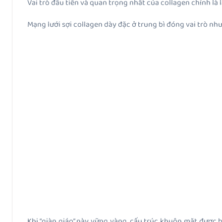
Vai trò đầu tiên và quan trọng nhất của collagen chính là 
Mạng lưới sợi collagen dày đặc ở trung bì đóng vai trò nh
Khi “giàn giáo” này vững vàng, cấu trúc khuôn mặt được 