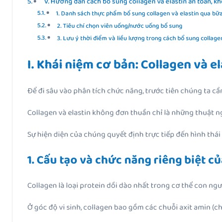
V. Hướng dẫn cách bổ sung collagen và elastin an toàn, k
1. Danh sách thực phẩm bổ sung collagen và elastin qua bữ
2. Tiêu chí chọn viên uống/nước uống bổ sung
3. Lưu ý thời điểm và liều lượng trong cách bổ sung collage
I. Khái niệm cơ bản: Collagen và el
Để đi sâu vào phân tích chức năng, trước tiên chúng ta cần 
Collagen và elastin không đơn thuần chỉ là những thuật n
Sự hiện diện của chúng quyết định trực tiếp đến hình thái 
1. Cấu tạo và chức năng riêng biệt c
Collagen là loại protein dồi dào nhất trong cơ thể con ng
Ở góc độ vi sinh, collagen bao gồm các chuỗi axit amin (chủ