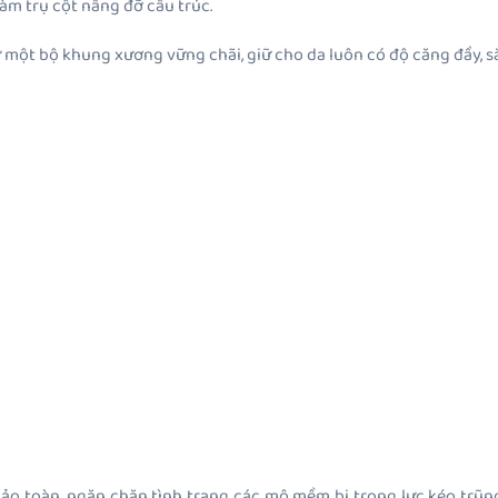
làm trụ cột nâng đỡ cấu trúc.
ư một bộ khung xương vững chãi, giữ cho da luôn có độ căng đầy, s
bảo toàn, ngăn chặn tình trạng các mô mềm bị trọng lực kéo trũn