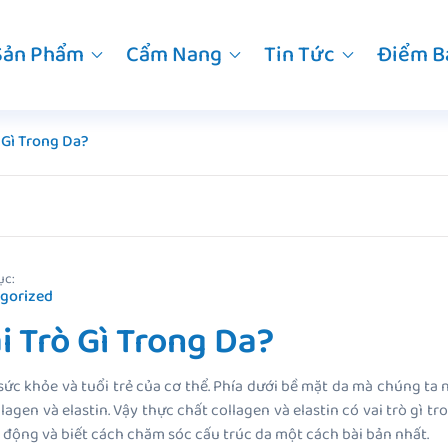
Sản Phẩm
Cẩm Nang
Tin Tức
Điểm B
ò Gì Trong Da?
ục:
gorized
i Trò Gì Trong Da?
sức khỏe và tuổi trẻ của cơ thể. Phía dưới bề mặt da mà chúng ta
llagen và elastin. Vậy thực chất collagen và elastin có vai trò gì 
t động và biết cách chăm sóc cấu trúc da một cách bài bản nhất.