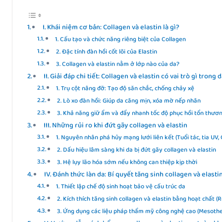
I. Khái niệm cơ bản: Collagen và elastin là gì?
1. Cấu tạo và chức năng riêng biệt của Collagen
2. Đặc tính đàn hồi cốt lõi của Elastin
3. Collagen và elastin nằm ở lớp nào của da?
II. Giải đáp chi tiết: Collagen và elastin có vai trò gì trong 
1. Trụ cột nâng đỡ: Tạo độ săn chắc, chống chảy xệ
2. Lò xo đàn hồi: Giúp da căng mịn, xóa mờ nếp nhăn
3. Khả năng giữ ẩm và đẩy nhanh tốc độ phục hồi tổn thươ
III. Những rủi ro khi đứt gãy collagen và elastin
1. Nguyên nhân phá hủy mạng lưới liên kết (Tuổi tác, tia UV, 
2. Dấu hiệu lâm sàng khi da bị đứt gãy collagen và elastin
3. Hệ lụy lão hóa sớm nếu không can thiệp kịp thời
IV. Đánh thức làn da: Bí quyết tăng sinh collagen và elasti
1. Thiết lập chế độ sinh hoạt bảo vệ cấu trúc da
2. Kích thích tăng sinh collagen và elastin bằng hoạt chất (R
3. Ứng dụng các liệu pháp thẩm mỹ công nghệ cao (Mesother