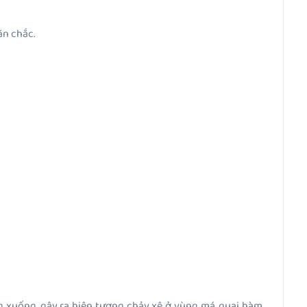
ăn chắc.
g xuống, gây ra hiện tượng chảy xệ ở vùng má, quai hàm