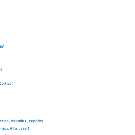
da?
ng
Cortisol)
n
etinol, Vitamin C, Peptide)
apy, Hifu, Laser)