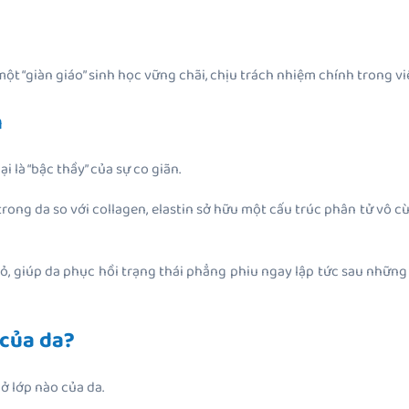
một “giàn giáo” sinh học vững chãi, chịu trách nhiệm chính trong vi
n
i là “bậc thầy” của sự co giãn.
ong da so với collagen, elastin sở hữu một cấu trúc phân tử vô cùn
ỏ, giúp da phục hồi trạng thái phẳng phiu ngay lập tức sau những
 của da?
ở lớp nào của da.