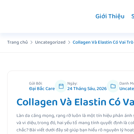
Chuyển
đến
Giới Thiệu
nội
dung
Trang chủ
Uncategorized
Collagen Và Elastin Có Vai Tr
Gửi Bởi:
Ngày:
Danh M
Đại Bắc Care
24 Tháng Sáu, 2026
Uncate
Collagen Và Elastin Có Va
Làn da căng mọng, rạng rỡ luôn là một tín hiệu phản ánh 
và vi diệu, trong đó, hai yếu tố mang tính quyết định là co
chắc? Bài viết dưới đây sẽ giúp bạn hiểu rõ nguyên lý hoạ