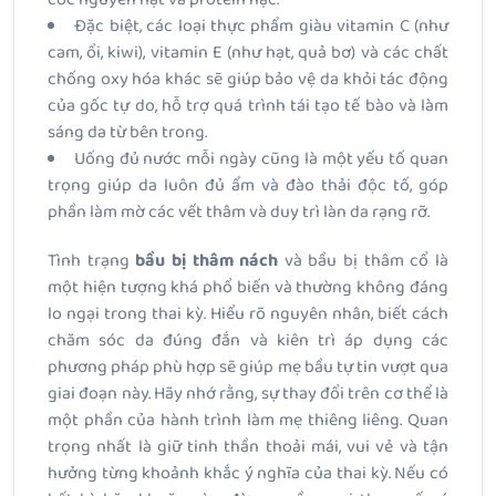
Đặc biệt, các loại thực phẩm giàu vitamin C (như
cam, ổi, kiwi), vitamin E (như hạt, quả bơ) và các chất
chống oxy hóa khác sẽ giúp bảo vệ da khỏi tác động
của gốc tự do, hỗ trợ quá trình tái tạo tế bào và làm
sáng da từ bên trong.
Uống đủ nước mỗi ngày cũng là một yếu tố quan
trọng giúp da luôn đủ ẩm và đào thải độc tố, góp
phần làm mờ các vết thâm và duy trì làn da rạng rỡ.
Tình trạng
bầu bị thâm nách
và bầu bị thâm cổ là
một hiện tượng khá phổ biến và thường không đáng
lo ngại trong thai kỳ. Hiểu rõ nguyên nhân, biết cách
chăm sóc da đúng đắn và kiên trì áp dụng các
phương pháp phù hợp sẽ giúp mẹ bầu tự tin vượt qua
giai đoạn này. Hãy nhớ rằng, sự thay đổi trên cơ thể là
một phần của hành trình làm mẹ thiêng liêng. Quan
trọng nhất là giữ tinh thần thoải mái, vui vẻ và tận
hưởng từng khoảnh khắc ý nghĩa của thai kỳ. Nếu có