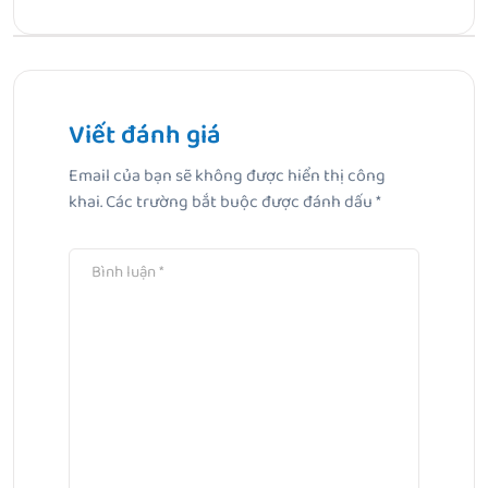
Bài Trước
Mang thai bị ngứa khắp người – Nguyên nhân, biểu hiện
và cách giảm ngứa cho bà bầu
Viết đánh giá
Email của bạn sẽ không được hiển thị công
Bài Tiếp Theo
khai.
Các trường bắt buộc được đánh dấu
*
Bé bị nổi mẩn đỏ ở bụng: Nguyên nhân, dấu hiệu, chăm
sóc và phòng ngừa