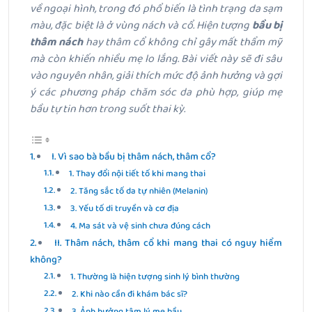
về ngoại hình, trong đó phổ biến là tình trạng da sạm
màu, đặc biệt là ở vùng nách và cổ. Hiện tượng
bầu bị
thâm nách
hay thâm cổ không chỉ gây mất thẩm mỹ
mà còn khiến nhiều mẹ lo lắng. Bài viết này sẽ đi sâu
vào nguyên nhân, giải thích mức độ ảnh hưởng và gợi
ý các phương pháp chăm sóc da phù hợp, giúp mẹ
bầu tự tin hơn trong suốt thai kỳ.
I. Vì sao bà bầu bị thâm nách, thâm cổ?
1. Thay đổi nội tiết tố khi mang thai
2. Tăng sắc tố da tự nhiên (Melanin)
3. Yếu tố di truyền và cơ địa
4. Ma sát và vệ sinh chưa đúng cách
II. Thâm nách, thâm cổ khi mang thai có nguy hiểm
không?
1. Thường là hiện tượng sinh lý bình thường
2. Khi nào cần đi khám bác sĩ?
3. Ảnh hưởng tâm lý mẹ bầu