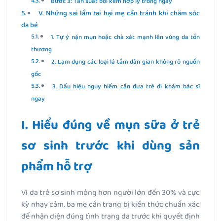
Bước 3: Tần suất bôi kem hợp lý trong ngày
V. Những sai lầm tai hại mẹ cần tránh khi chăm sóc
da bé
1. Tự ý nặn mụn hoặc chà xát mạnh lên vùng da tổn
thương
2. Lạm dụng các loại lá tắm dân gian không rõ nguồn
gốc
3. Dấu hiệu nguy hiểm cần đưa trẻ đi khám bác sĩ
ngay
I. Hiểu đúng về mụn sữa ở trẻ
sơ sinh trước khi dùng sản
phẩm hỗ trợ
Vì da trẻ sơ sinh mỏng hơn người lớn đến 30% và cực
kỳ nhạy cảm, ba mẹ cần trang bị kiến thức chuẩn xác
để nhận diện đúng tình trạng da trước khi quyết định