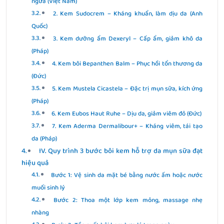
ngứa (Việt Nam)
2. Kem Sudocrem – Kháng khuẩn, làm dịu da (Anh
Quốc)
3. Kem dưỡng ẩm Dexeryl – Cấp ẩm, giảm khô da
(Pháp)
4. Kem bôi Bepanthen Balm – Phục hồi tổn thương da
(Đức)
5. Kem Mustela Cicastela – Đặc trị mụn sữa, kích ứng
(Pháp)
6. Kem Eubos Haut Ruhe – Dịu da, giảm viêm đỏ (Đức)
7. Kem Aderma Dermalibour+ – Kháng viêm, tái tạo
da (Pháp)
IV. Quy trình 3 bước bôi kem hỗ trợ da mụn sữa đạt
hiệu quả
Bước 1: Vệ sinh da mặt bé bằng nước ấm hoặc nước
muối sinh lý
Bước 2: Thoa một lớp kem mỏng, massage nhẹ
nhàng