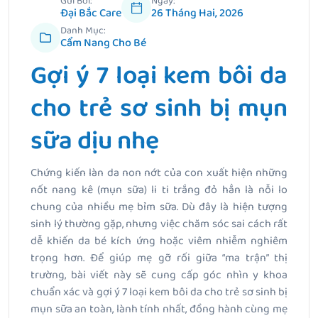
Gửi Bởi:
Ngày:
Đại Bắc Care
26 Tháng Hai, 2026
Danh Mục:
Cẩm Nang Cho Bé
Gợi ý 7 loại kem bôi da
cho trẻ sơ sinh bị mụn
sữa dịu nhẹ
Chứng kiến làn da non nớt của con xuất hiện những
nốt nang kê (mụn sữa) li ti trắng đỏ hẳn là nỗi lo
chung của nhiều mẹ bỉm sữa. Dù đây là hiện tượng
sinh lý thường gặp, nhưng việc chăm sóc sai cách rất
dễ khiến da bé kích ứng hoặc viêm nhiễm nghiêm
trọng hơn. Để giúp mẹ gỡ rối giữa “ma trận” thị
trường, bài viết này sẽ cung cấp góc nhìn y khoa
chuẩn xác và gợi ý 7 loại kem bôi da cho trẻ sơ sinh bị
mụn sữa an toàn, lành tính nhất, đồng hành cùng mẹ