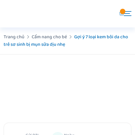
Chuyển
đến
nội
dung
Trang chủ
Cẩm nang cho bé
Gợi ý 7 loại kem bôi da cho
trẻ sơ sinh bị mụn sữa dịu nhẹ