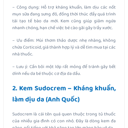
– Công dụng: Hỗ trợ kháng khuẩn, làm dịu các nốt
mụn sữa đang sưng đỏ, đồng thời thúc đẩy quá trình
tái tạo tế bào da mới. Kem cũng giúp giảm ngứa
nhanh chóng, hạn chế việc bé cào gãi gây trầy xước.
– Ưu điểm: Mùi thơm thảo dược nhẹ nhàng, không
chứa Corticoid, giá thành hợp lý và dễ tìm mua tại các
nhà thuốc.
– Lưu ý: Cần bôi một lớp rất mỏng để tránh gây bết
dính nếu da bé thuộc cơ địa da dầu.
2. Kem Sudocrem – Kháng khuẩn,
làm dịu da (Anh Quốc)
Sudocrem là cái tên quá quen thuộc trong tủ thuốc
của nhiều gia đình có con nhỏ. Đây là dòng kem đa
năng, nổi tiếng với khả năng tạo lớp màng bảo vệ da.