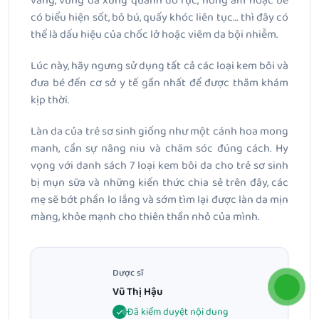
vàng, vùng da xung quanh đỏ rực, nóng ấm hoặc bé
có biểu hiện sốt, bỏ bú, quấy khóc liên tục… thì đây có
thể là dấu hiệu của chốc lở hoặc viêm da bội nhiễm.
Lúc này, hãy ngưng sử dụng tất cả các loại kem bôi và
đưa bé đến cơ sở y tế gần nhất để được thăm khám
kịp thời.
Làn da của trẻ sơ sinh giống như một cánh hoa mong
manh, cần sự nâng niu và chăm sóc đúng cách. Hy
vọng với danh sách 7 loại kem bôi da cho trẻ sơ sinh
bị mụn sữa và những kiến thức chia sẻ trên đây, các
mẹ sẽ bớt phần lo lắng và sớm tìm lại được làn da mịn
màng, khỏe mạnh cho thiên thần nhỏ của mình.
Dược sĩ
Vũ Thị Hậu
Đã kiểm duyệt nội dung