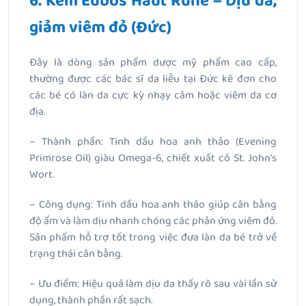
6. Kem Eubos Haut Ruhe – Dịu da,
giảm viêm đỏ (Đức)
Đây là dòng sản phẩm dược mỹ phẩm cao cấp,
thường được các bác sĩ da liễu tại Đức kê đơn cho
các bé có làn da cực kỳ nhạy cảm hoặc viêm da cơ
địa.
– Thành phần: Tinh dầu hoa anh thảo (Evening
Primrose Oil) giàu Omega-6, chiết xuất cỏ St. John’s
Wort.
– Công dụng: Tinh dầu hoa anh thảo giúp cân bằng
độ ẩm và làm dịu nhanh chóng các phản ứng viêm đỏ.
Sản phẩm hỗ trợ tốt trong việc đưa làn da bé trở về
trạng thái cân bằng.
– Ưu điểm: Hiệu quả làm dịu da thấy rõ sau vài lần sử
dụng, thành phần rất sạch.