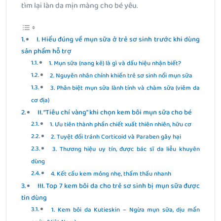
tìm lại làn da mịn màng cho bé yêu.
I. Hiểu đúng về mụn sữa ở trẻ sơ sinh trước khi dùng
sản phẩm hỗ trợ
1. Mụn sữa (nang kê) là gì và dấu hiệu nhận biết?
2. Nguyên nhân chính khiến trẻ sơ sinh nổi mụn sữa
3. Phân biệt mụn sữa lành tính và chàm sữa (viêm da
cơ địa)
II. “Tiêu chí vàng” khi chọn kem bôi mụn sữa cho bé
1. Ưu tiên thành phần chiết xuất thiên nhiên, hữu cơ
2. Tuyệt đối tránh Corticoid và Paraben gây hại
3. Thương hiệu uy tín, được bác sĩ da liễu khuyên
dùng
4. Kết cấu kem mỏng nhẹ, thẩm thấu nhanh
III. Top 7 kem bôi da cho trẻ sơ sinh bị mụn sữa được
tin dùng
1. Kem bôi da Kutieskin – Ngừa mụn sữa, dịu mẩn