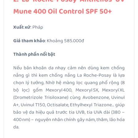
Mune 400 Oil Control SPF 50+
Xuất xứ
: Pháp
Giá tham khảo
: Khoảng 585.000đ
Thành phần nổi bật
Nếu băn khoăn da nhạy cảm nên dùng kem chống
nắng gì thì kem chống nắng La Roche-Posay là lựa
chọn lý tưởng. Nhờ hệ màng lọc quang phổ rộng (8
bộ lọc) gồm Mexoryl 400, Mexoryl SX, Mexoryl XL
(Drometrizole Trisiloxane) cùng Avobenzone, Uvinul
A+, Uvinul T150, Octisalate, Ethylhexyl Triazone… giúp
bảo vệ da hiệu quả trước tia UVB, tia UVA dài (380 –
400 nm) – nguyên nhân chính gây nám, thâm, lão hóa
da.