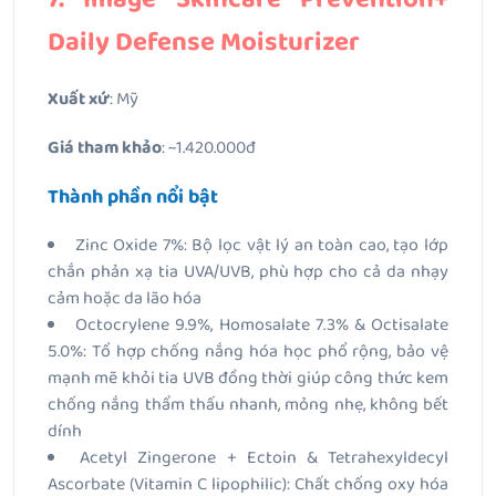
Daily Defense Moisturizer
Xuất xứ
: Mỹ
Giá tham khảo
: ~1.420.000đ
Thành phần nổi bật
Zinc Oxide 7%: Bộ lọc vật lý an toàn cao, tạo lớp
chắn phản xạ tia UVA/UVB, phù hợp cho cả da nhạy
cảm hoặc da lão hóa
Octocrylene 9.9%, Homosalate 7.3% & Octisalate
5.0%: Tổ hợp chống nắng hóa học phổ rộng, bảo vệ
mạnh mẽ khỏi tia UVB đồng thời giúp công thức kem
chống nắng thẩm thấu nhanh, mỏng nhẹ, không bết
dính
Acetyl Zingerone + Ectoin & Tetrahexyldecyl
Ascorbate (Vitamin C lipophilic): Chất chống oxy hóa