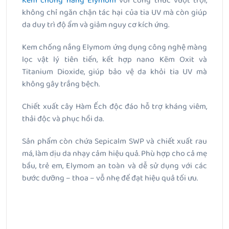
Kem chống nắng Elymom
với công thức vượt trội,
không chỉ ngăn chặn tác hại của tia UV mà còn giúp
da duy trì độ ẩm và giảm nguy cơ kích ứng.
Kem chống nắng Elymom ứng dụng công nghệ màng
lọc vật lý tiên tiến, kết hợp nano Kẽm Oxit và
Titanium Dioxide, giúp bảo vệ da khỏi tia UV mà
không gây trắng bệch.
Chiết xuất cây Hàm Ếch độc đáo hỗ trợ kháng viêm,
thải độc và phục hồi da.
Sản phẩm còn chứa Sepicalm SWP và chiết xuất rau
má, làm dịu da nhạy cảm hiệu quả. Phù hợp cho cả mẹ
bầu, trẻ em, Elymom an toàn và dễ sử dụng với các
bước dưỡng – thoa – vỗ nhẹ để đạt hiệu quả tối ưu.