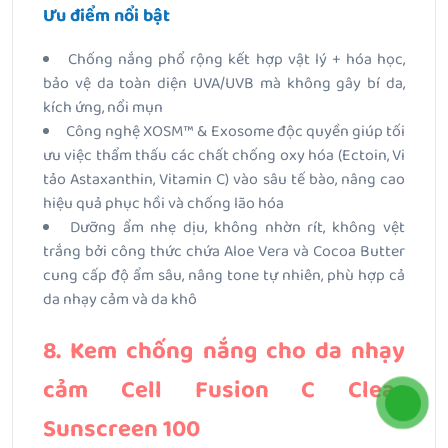
Ưu điểm nổi bật
Chống nắng phổ rộng kết hợp vật lý + hóa học,
bảo vệ da toàn diện UVA/UVB mà không gây bí da,
kích ứng, nổi mụn
Công nghệ XOSM™ & Exosome độc quyền giúp tối
ưu việc thẩm thấu các chất chống oxy hóa (Ectoin, Vi
tảo Astaxanthin, Vitamin C) vào sâu tế bào, nâng cao
hiệu quả phục hồi và chống lão hóa
Dưỡng ẩm nhẹ dịu, không nhờn rít, không vệt
trắng bởi công thức chứa Aloe Vera và Cocoa Butter
cung cấp độ ẩm sâu, nâng tone tự nhiên, phù hợp cả
da nhạy cảm và da khô
8. Kem chống nắng cho da nhạy
cảm Cell Fusion C Clear
Sunscreen 100