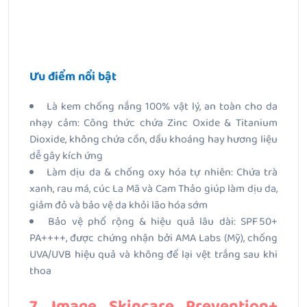
Ưu điểm nổi bật
Là kem chống nắng 100% vật lý, an toàn cho da
nhạy cảm: Công thức chứa Zinc Oxide & Titanium
Dioxide, không chứa cồn, dầu khoáng hay hương liệu
dễ gây kích ứng
Làm dịu da & chống oxy hóa tự nhiên: Chứa trà
xanh, rau má, cúc La Mã và Cam Thảo giúp làm dịu da,
giảm đỏ và bảo vệ da khỏi lão hóa sớm
Bảo vệ phổ rộng & hiệu quả lâu dài: SPF 50+
PA++++, được chứng nhận bởi AMA Labs (Mỹ), chống
UVA/UVB hiệu quả và không để lại vệt trắng sau khi
thoa
7. Image Skincare Prevention+