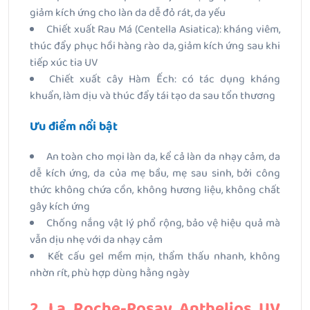
giảm kích ứng cho làn da dễ đỏ rát, da yếu
Chiết xuất Rau Má (Centella Asiatica): kháng viêm,
thúc đẩy phục hồi hàng rào da, giảm kích ứng sau khi
tiếp xúc tia UV
Chiết xuất cây Hàm Ếch: có tác dụng kháng
khuẩn, làm dịu và thúc đẩy tái tạo da sau tổn thương
Ưu điểm nổi bật
An toàn cho mọi làn da, kể cả làn da nhạy cảm, da
dễ kích ứng, da của mẹ bầu, mẹ sau sinh, bởi công
thức không chứa cồn, không hương liệu, không chất
gây kích ứng
Chống nắng vật lý phổ rộng, bảo vệ hiệu quả mà
vẫn dịu nhẹ với da nhạy cảm
Kết cấu gel mềm mịn, thẩm thấu nhanh, không
nhờn rít, phù hợp dùng hằng ngày
2. La Roche-Posay Anthelios UV