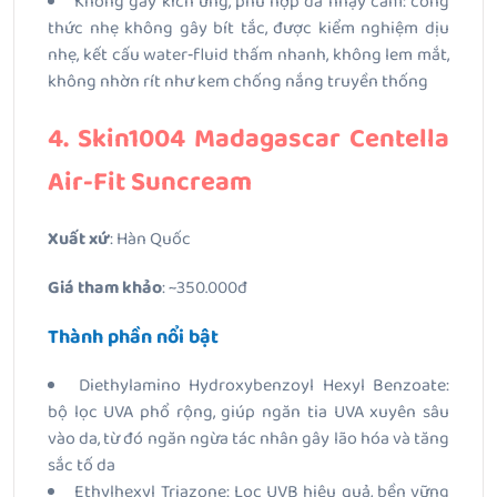
Không gây kích ứng, phù hợp da nhạy cảm: công
thức nhẹ không gây bít tắc, được kiểm nghiệm dịu
nhẹ, kết cấu water‑fluid thấm nhanh, không lem mắt,
không nhờn rít như kem chống nắng truyền thống
4. Skin1004 Madagascar Centella
Air-Fit Suncream
Xuất xứ
: Hàn Quốc
Giá tham khảo
: ~350.000đ
Thành phần nổi bật
Diethylamino Hydroxybenzoyl Hexyl Benzoate:
bộ lọc UVA phổ rộng, giúp ngăn tia UVA xuyên sâu
vào da, từ đó ngăn ngừa tác nhân gây lão hóa và tăng
sắc tố da
Ethylhexyl Triazone: Lọc UVB hiệu quả, bền vững