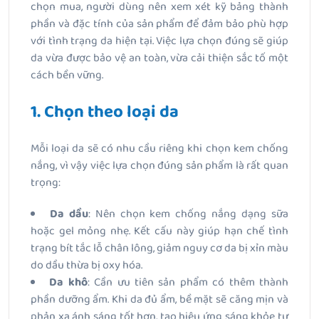
chọn mua, người dùng nên xem xét kỹ bảng thành
phần và đặc tính của sản phẩm để đảm bảo phù hợp
với tình trạng da hiện tại. Việc lựa chọn đúng sẽ giúp
da vừa được bảo vệ an toàn, vừa cải thiện sắc tố một
cách bền vững.
1. Chọn theo loại da
Mỗi loại da sẽ có nhu cầu riêng khi chọn kem chống
nắng, vì vậy việc lựa chọn đúng sản phẩm là rất quan
trọng:
Da dầu
: Nên chọn kem chống nắng dạng sữa
hoặc gel mỏng nhẹ. Kết cấu này giúp hạn chế tình
trạng bít tắc lỗ chân lông, giảm nguy cơ da bị xỉn màu
do dầu thừa bị oxy hóa.
Da khô
: Cần ưu tiên sản phẩm có thêm thành
phần dưỡng ẩm. Khi da đủ ẩm, bề mặt sẽ căng mịn và
phản xạ ánh sáng tốt hơn, tạo hiệu ứng sáng khỏe tự