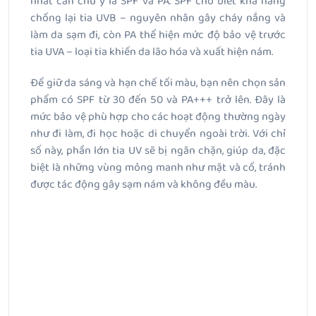
nhất cần chú ý là SPF và PA. SPF cho biết khả năng
chống lại tia UVB – nguyên nhân gây cháy nắng và
làm da sạm đi, còn PA thể hiện mức độ bảo vệ trước
tia UVA – loại tia khiến da lão hóa và xuất hiện nám.
Để giữ da sáng và hạn chế tối màu, bạn nên chọn sản
phẩm có SPF từ 30 đến 50 và PA+++ trở lên. Đây là
mức bảo vệ phù hợp cho các hoạt động thường ngày
như đi làm, đi học hoặc di chuyển ngoài trời. Với chỉ
số này, phần lớn tia UV sẽ bị ngăn chặn, giúp da, đặc
biệt là những vùng mỏng manh như mặt và cổ, tránh
được tác động gây sạm nám và không đều màu.