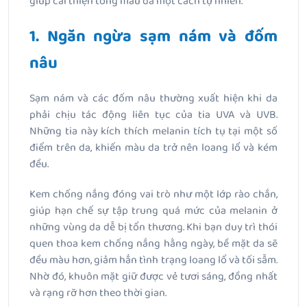
giúp cải thiện tông màu da một cách tự nhiên.
1. Ngăn ngừa sạm nám và đốm
nâu
Sạm nám và các đốm nâu thường xuất hiện khi da
phải chịu tác động liên tục của tia UVA và UVB.
Những tia này kích thích melanin tích tụ tại một số
điểm trên da, khiến màu da trở nên loang lổ và kém
đều.
Kem chống nắng đóng vai trò như một lớp rào chắn,
giúp hạn chế sự tập trung quá mức của melanin ở
những vùng da dễ bị tổn thương. Khi bạn duy trì thói
quen thoa kem chống nắng hằng ngày, bề mặt da sẽ
đều màu hơn, giảm hẳn tình trạng loang lổ và tối sẫm.
Nhờ đó, khuôn mặt giữ được vẻ tươi sáng, đồng nhất
và rạng rỡ hơn theo thời gian.