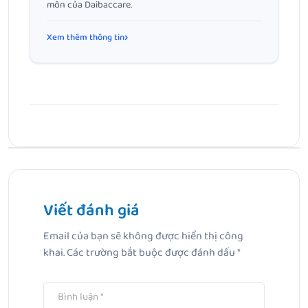
môn của Daibaccare.
Xem thêm thông tin
Bài Trước
Top 8 vitamin c mờ thâm cho da mụn, xỉn màu
Viết đánh giá
Bài Tiếp Theo
Email của bạn sẽ không được hiển thị công
Dầu dừa có làm trắng da không? Cách sử dụng dầu dừa
khai.
Các trường bắt buộc được đánh dấu
*
dưỡng sáng da hiệu quả