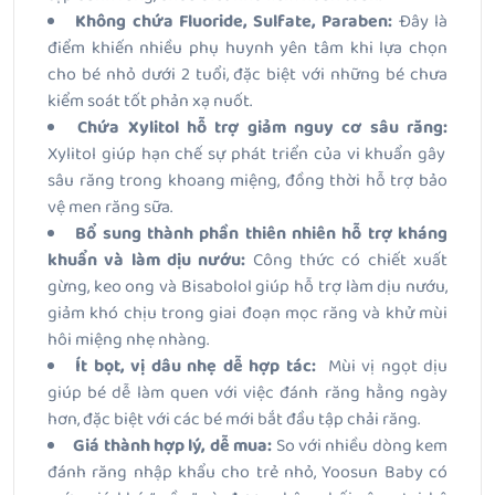
Không chứa Fluoride, Sulfate, Paraben:
Đây là
điểm khiến nhiều phụ huynh yên tâm khi lựa chọn
cho bé nhỏ dưới 2 tuổi, đặc biệt với những bé chưa
kiểm soát tốt phản xạ nuốt.
Chứa Xylitol hỗ trợ giảm nguy cơ sâu răng:
Xylitol giúp hạn chế sự phát triển của vi khuẩn gây
sâu răng trong khoang miệng, đồng thời hỗ trợ bảo
vệ men răng sữa.
Bổ sung thành phần thiên nhiên hỗ trợ kháng
khuẩn và làm dịu nướu:
Công thức có chiết xuất
gừng, keo ong và Bisabolol giúp hỗ trợ làm dịu nướu,
giảm khó chịu trong giai đoạn mọc răng và khử mùi
hôi miệng nhẹ nhàng.
Ít bọt, vị dâu nhẹ dễ hợp tác:
Mùi vị ngọt dịu
giúp bé dễ làm quen với việc đánh răng hằng ngày
hơn, đặc biệt với các bé mới bắt đầu tập chải răng.
Giá thành hợp lý, dễ mua:
So với nhiều dòng kem
đánh răng nhập khẩu cho trẻ nhỏ, Yoosun Baby có