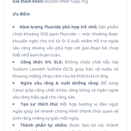
Giá tham khảo:
60.000 VNĐ/Tuýp 75g
Ưu điểm
Hàm lượng fluoride phù hợp trẻ nhỏ:
Sản phẩm
chứa khoảng 500 ppm fluoride — mức thường được
khuyến nghị cho trẻ từ 0–5 tuổi nhằm hỗ trợ ngừa
sâu răng nhưng vẫn phù hợp với giai đoạn bé chưa
biết nhổ kem hoàn toàn.
Công thức 0% SLS:
Không chứa chất tẩy rửa
Sodium Laureth Sulfate (SLS), giúp bảo vệ nướu và
khoang miệng nhạy cảm của bé khỏi bị kích ứng.
Ngừa sâu răng & nuôi dưỡng răng:
Bổ sung
Canxi giúp răng chắc khỏe, sáng bóng và ngăn ngừa
sâu răng hiệu quả cho răng sữa.
Tạo sự thích thú:
Kết hợp hương vị dâu ngọt
ngào giúp bé nhanh chóng hình thành thói quen vệ
sinh răng miệng tự giác mỗi ngày.
Thành phần tự nhiên:
Được làm từ các thành