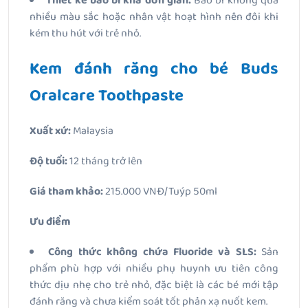
Thiết kế bao bì khá đơn giản:
Bao bì không quá
nhiều màu sắc hoặc nhân vật hoạt hình nên đôi khi
kém thu hút với trẻ nhỏ.
Kem đánh răng cho bé Buds
Oralcare Toothpaste
Xuất xứ:
Malaysia
Độ tuổi:
12 tháng trở lên
Giá tham khảo:
215.000 VNĐ/Tuýp 50ml
Ưu điểm
Công thức không chứa Fluoride và SLS:
Sản
phẩm phù hợp với nhiều phụ huynh ưu tiên công
thức dịu nhẹ cho trẻ nhỏ, đặc biệt là các bé mới tập
đánh răng và chưa kiểm soát tốt phản xạ nuốt kem.