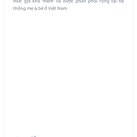
mức giá khá “mềm” và được phân phối rộng tại hệ
thống mẹ & bé ở Việt Nam.