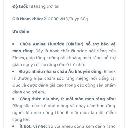
Độ tuổi:
18 tháng trở lên
Giá tham khảo:
210.000 VNĐ/Tuýp 50g
Ưu điểm
Chứa Amine Fluoride (Olaflur) hỗ trợ bảo vệ
men răng:
Đây là hoạt chất fluoride nổi tiếng của
Elmex, giúp tăng cường tái khoáng men răng, hỗ trợ
giảm nguy cơ sâu răng sớm ở trẻ nhỏ.
Được nhiều nha sĩ châu Âu khuyên dùng:
Elmex
là thương hiệu chăm sóc răng miệng nổi tiếng tại
Đức và được đánh giá cao trong các dòng sản phẩm
dành cho trẻ em.
Công thức dịu nhẹ, ít mài mòn men răng sữa:
Răng sữa của trẻ nhỏ mỏng và nhạy cảm hơn răng
người lớn nên công thức ít mài mòn là một điểm
cộng lớn.
Ít bọt, vị nhẹ:
So với nhiều dòng kem đánh răng