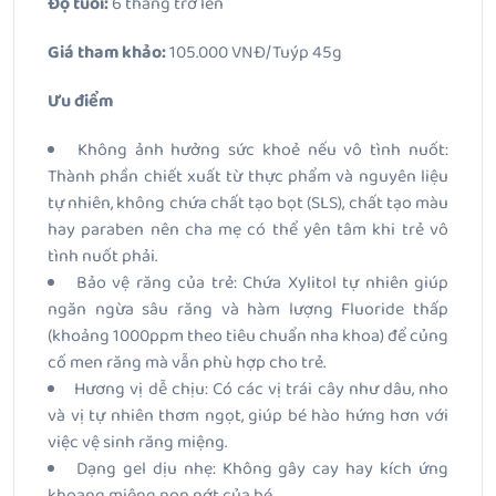
Độ tuổi:
6 tháng trở lên
Giá tham khảo:
105.000 VNĐ/Tuýp 45g
Ưu điểm
Không ảnh hưởng sức khoẻ nếu vô tình nuốt:
Thành phần chiết xuất từ thực phẩm và nguyên liệu
tự nhiên, không chứa chất tạo bọt (SLS), chất tạo màu
hay paraben nên cha mẹ có thể yên tâm khi trẻ vô
tình nuốt phải.
Bảo vệ răng của trẻ: Chứa Xylitol tự nhiên giúp
ngăn ngừa sâu răng và hàm lượng Fluoride thấp
(khoảng 1000ppm theo tiêu chuẩn nha khoa) để củng
cố men răng mà vẫn phù hợp cho trẻ.
Hương vị dễ chịu: Có các vị trái cây như dâu, nho
và vị tự nhiên thơm ngọt, giúp bé hào hứng hơn với
việc vệ sinh răng miệng.
Dạng gel dịu nhẹ: Không gây cay hay kích ứng
khoang miệng non nớt của bé.