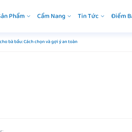
Sản Phẩm
Cẩm Nang
Tin Tức
Điểm B
 cho bà bầu: Cách chọn và gợi ý an toàn
c: