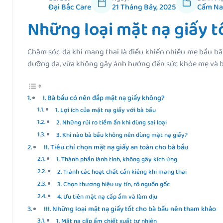
Đại Bắc Care
21 Tháng Bảy, 2025
Cẩm Na
Những loại mặt nạ giấy t
Chăm sóc da khi mang thai là điều khiến nhiều mẹ bầu băn
dưỡng da, vừa không gây ảnh hưởng đến sức khỏe mẹ và bé?
I. Bà bầu có nên đắp mặt nạ giấy không?
1. Lợi ích của mặt nạ giấy với bà bầu
2. Những rủi ro tiềm ẩn khi dùng sai loại
3. Khi nào bà bầu không nên dùng mặt nạ giấy?
II. Tiêu chí chọn mặt nạ giấy an toàn cho bà bầu
1. Thành phần lành tính, không gây kích ứng
2. Tránh các hoạt chất cần kiêng khi mang thai
3. Chọn thương hiệu uy tín, rõ nguồn gốc
4. Ưu tiên mặt nạ cấp ẩm và làm dịu
III. Những loại mặt nạ giấy tốt cho bà bầu nên tham khảo
1. Mặt nạ cấp ẩm chiết xuất tự nhiên