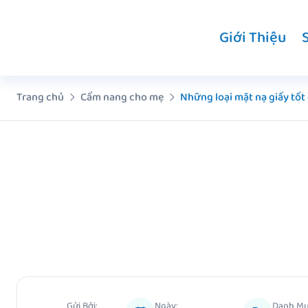
Chuyển
đến
Giới Thiệu
nội
dung
Trang chủ
Cẩm nang cho mẹ
Những loại mặt nạ giấy tốt
Gửi Bởi:
Ngày:
Danh Mụ