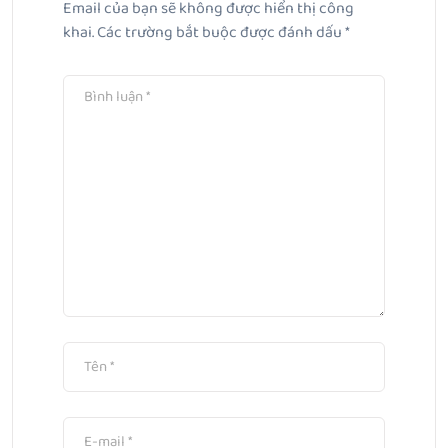
Email của bạn sẽ không được hiển thị công
Bài Tiếp Theo
khai.
Các trường bắt buộc được đánh dấu
*
Trẻ Nhỏ Lỡ Nuốt Kem Đánh Răng Có Sao Không?