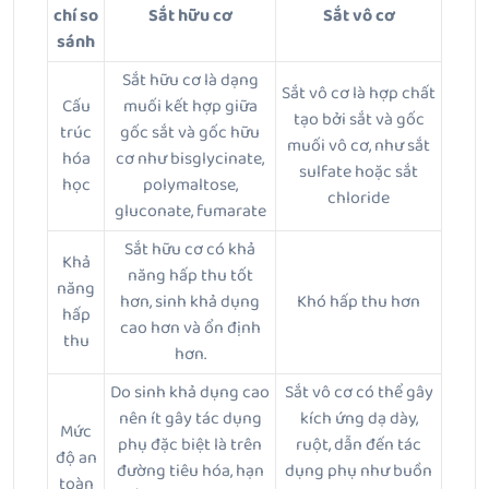
chí so
Sắt hữu cơ
Sắt vô cơ
sánh
Sắt hữu cơ là dạng
Sắt vô cơ là hợp chất
Cấu
muối kết hợp giữa
tạo bởi sắt và gốc
trúc
gốc sắt và gốc hữu
muối vô cơ, như sắt
hóa
cơ như bisglycinate,
sulfate hoặc sắt
học
polymaltose,
chloride
gluconate, fumarate
Sắt hữu cơ có khả
Khả
năng hấp thu tốt
năng
hơn, sinh khả dụng
Khó hấp thu hơn
hấp
cao hơn và ổn định
thu
hơn.
Do sinh khả dụng cao
Sắt vô cơ có thể gây
nên ít gây tác dụng
kích ứng dạ dày,
Mức
phụ đặc biệt là trên
ruột, dẫn đến tác
độ an
đường tiêu hóa, hạn
dụng phụ như buồn
toàn