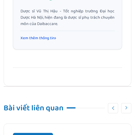
Dược sĩ Vũ Thị Hậu - Tốt nghiệp trường Đại học
Dược Hà Nội, hiện đang là dược sĩ phụ trách chuyên
môn của Daibaccare.
Xem thêm thông tin
Bài Trước
Thời gian uống sắt và vitamin tổng hợp như thế nào?
Bài viết liên quan
Uống cùng lúc được không?
Bài Tiếp Theo
Xét nghiệm thiếu máu thiếu sắt : Ý nghĩa, địa chỉ, chi phí