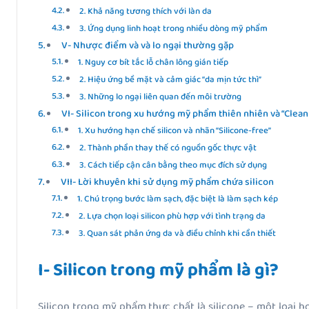
2. Khả năng tương thích với làn da
3. Ứng dụng linh hoạt trong nhiều dòng mỹ phẩm
V- Nhược điểm và và lo ngại thường gặp
1. Nguy cơ bít tắc lỗ chân lông gián tiếp
2. Hiệu ứng bề mặt và cảm giác “da mịn tức thì”
3. Những lo ngại liên quan đến môi trường
VI- Silicon trong xu hướng mỹ phẩm thiên nhiên và “Clean
1. Xu hướng hạn chế silicon và nhãn “Silicone-free”
2. Thành phần thay thế có nguồn gốc thực vật
3. Cách tiếp cận cân bằng theo mục đích sử dụng
VII- Lời khuyên khi sử dụng mỹ phẩm chứa silicon
1. Chú trọng bước làm sạch, đặc biệt là làm sạch kép
2. Lựa chọn loại silicon phù hợp với tình trạng da
3. Quan sát phản ứng da và điều chỉnh khi cần thiết
I- Silicon trong mỹ phẩm là gì?
Silicon trong mỹ phẩm thực chất là silicone – một loại hợ