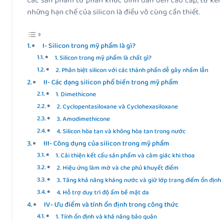
các sản phẩm từ phân khúc bình dân đến cao cấp, từ ke
những hạn chế của silicon là điều vô cùng cần thiết.
I- Silicon trong mỹ phẩm là gì?
1. Silicon trong mỹ phẩm là chất gì?
2. Phân biệt silicon với các thành phần dễ gây nhầm lẫn
II- Các dạng silicon phổ biến trong mỹ phẩm
1. Dimethicone
2. Cyclopentasiloxane và Cyclohexasiloxane
3. Amodimethicone
4. Silicon hòa tan và không hòa tan trong nước
III- Công dụng của silicon trong mỹ phẩm
1. Cải thiện kết cấu sản phẩm và cảm giác khi thoa
2. Hiệu ứng làm mờ và che phủ khuyết điểm
3. Tăng khả năng kháng nước và giữ lớp trang điểm ổn địn
4. Hỗ trợ duy trì độ ẩm bề mặt da
IV- Ưu điểm và tính ổn định trong công thức
1. Tính ổn định và khả năng bảo quản