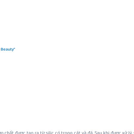
 Beauty”
p chất được tạo ra từ silic có trong cát và đá. Sau khi được xử l