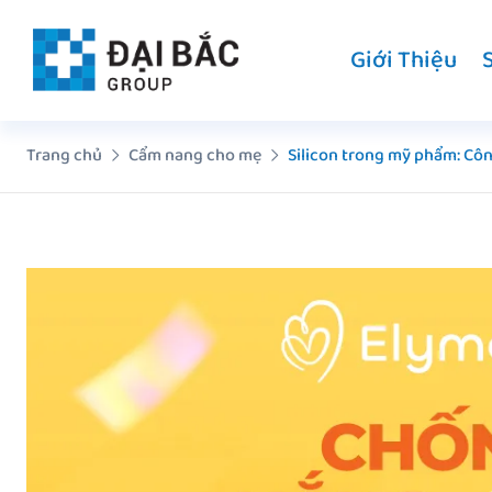
Chuyển
đến
Giới Thiệu
nội
dung
Trang chủ
Cẩm nang cho mẹ
Silicon trong mỹ phẩm: Cô