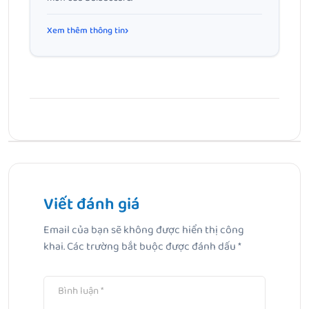
Xem thêm thông tin
Bài Trước
Có nên dùng sữa rửa mặt buổi sáng không? Giải đáp từ
góc nhìn chăm sóc da khoa học
Viết đánh giá
Email của bạn sẽ không được hiển thị công
Bài Tiếp Theo
khai.
Các trường bắt buộc được đánh dấu
*
Bệnh phụ khoa sau sinh: Nguyên nhân, các bệnh thường
gặp và cách phòng ngừa