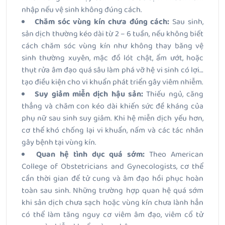
nhập nếu vệ sinh không đúng cách.
Chăm sóc vùng kín chưa đúng cách:
Sau sinh,
sản dịch thường kéo dài từ 2 – 6 tuần, nếu không biết
cách chăm sóc vùng kín như không thay băng vệ
sinh thường xuyên, mặc đồ lót chật, ẩm ướt, hoặc
thụt rửa âm đạo quá sâu làm phá vỡ hệ vi sinh có lợi…
tạo điều kiện cho vi khuẩn phát triển gây viêm nhiễm.
Suy giảm miễn dịch hậu sản:
Thiếu ngủ, căng
thẳng và chăm con kéo dài khiến sức đề kháng của
phụ nữ sau sinh suy giảm. Khi hệ miễn dịch yếu hơn,
cơ thể khó chống lại vi khuẩn, nấm và các tác nhân
gây bệnh tại vùng kín.
Quan hệ tình dục quá sớm:
Theo American
College of Obstetricians and Gynecologists, cơ thể
cần thời gian để tử cung và âm đạo hồi phục hoàn
toàn sau sinh. Những trường hợp quan hệ quá sớm
khi sản dịch chưa sạch hoặc vùng kín chưa lành hẳn
có thể làm tăng nguy cơ viêm âm đạo, viêm cổ tử