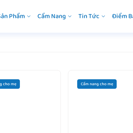
Sản Phẩm
Cẩm Nang
Tin Tức
Điểm B
g cho mẹ
Cẩm nang cho mẹ