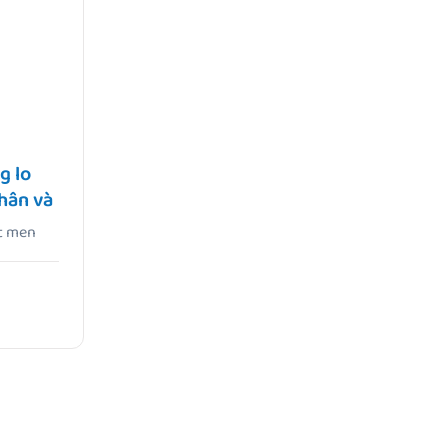
g lo
hân và
huyên
ất men
h