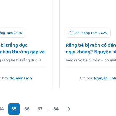
áng Tám, 2025
27 Tháng Tám, 2025
bị trắng đục:
Răng bé bị mòn có đán
nhân thường gặp và
ngại không? Nguyên n
hắc phục hiệu quả
cách xử lý chuẩn từ c
 răng bé bị trắng đục là
Việc răng bé bị mòn – do m
gia
 phổ.
răng hoặc cấu.
i bởi:
Nguyễn Linh
Gửi bởi:
Nguyễn Lin
64
65
66
67
84
...