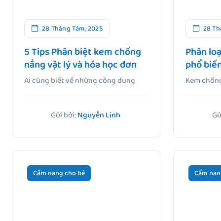
28 Tháng Tám, 2025
28 Th
5 Tips Phân biệt kem chống
Phân lo
nắng vật lý và hóa học đơn
phổ biến
giản nhất để chọn đúng
để chọn
Ai cũng biết về những công dụng
Kem chống 
tuyệt vời của kem chống.
gác cổng” 
Gửi bởi:
Nguyễn Linh
Gử
Cẩm nang cho bé
Cẩm nan