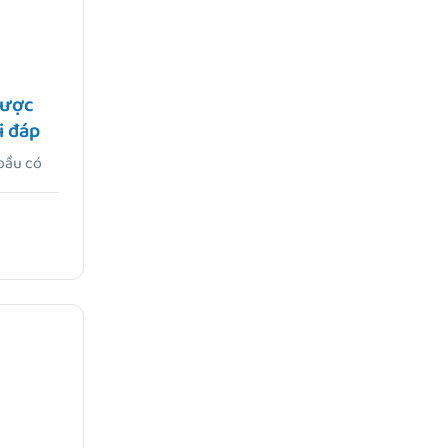
được
i đáp
 bầu có
h