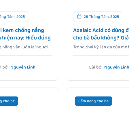
áng Tám, 2025
28 Tháng Tám, 2025
ại kem chống nắng
Azelaic Acid có dùng 
 hiện nay: Hiểu đúng
cho bà bầu không? Giả
 chuẩn
từ chuyên gia da liễu
nắng vẫn luôn là “người
Trong thai kỳ, làn da của mẹ
thầm lặng, bảo.
thể thay đổi.
i bởi:
Nguyễn Linh
Gửi bởi:
Nguyễn Lin
g cho bé
Cẩm nang cho bé