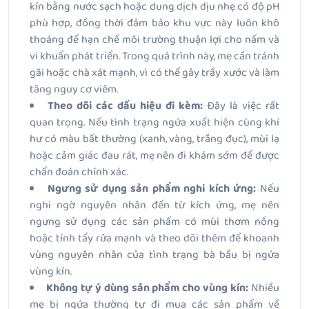
kín bằng nước sạch hoặc dung dịch dịu nhẹ có độ pH
phù hợp, đồng thời đảm bảo khu vực này luôn khô
thoáng để hạn chế môi trường thuận lợi cho nấm và
vi khuẩn phát triển. Trong quá trình này, mẹ cần tránh
gãi hoặc chà xát mạnh, vì có thể gây trầy xước và làm
tăng nguy cơ viêm.
Theo dõi các dấu hiệu đi kèm:
Đây là việc rất
quan trọng. Nếu tình trạng ngứa xuất hiện cùng khí
hư có màu bất thường (xanh, vàng, trắng đục), mùi lạ
hoặc cảm giác đau rát, mẹ nên đi khám sớm để được
chẩn đoán chính xác.
Ngưng sử dụng sản phẩm nghi kích ứng:
Nếu
nghi ngờ nguyên nhân đến từ kích ứng, mẹ nên
ngưng sử dụng các sản phẩm có mùi thơm nồng
hoặc tính tẩy rửa mạnh và theo dõi thêm để khoanh
vùng nguyên nhân của tình trạng bà bầu bị ngứa
vùng kín.
Không tự ý dùng sản phẩm cho vùng kín:
Nhiều
mẹ bị ngứa thường tự đi mua các sản phẩm về