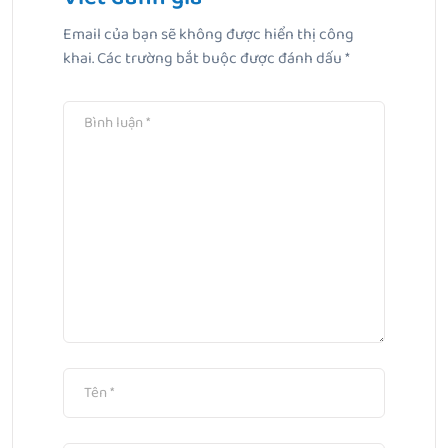
Email của bạn sẽ không được hiển thị công
Bài Tiếp Theo
khai.
Các trường bắt buộc được đánh dấu
*
Mặt bị mụn có nên dùng sữa rửa mặt không?