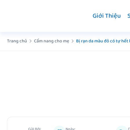
Chuyển
đến
Giới Thiệu
nội
dung
Trang chủ
Cẩm nang cho mẹ
Bị rạn da màu đỏ có tự hết
Gửi Bởi:
Ngày: