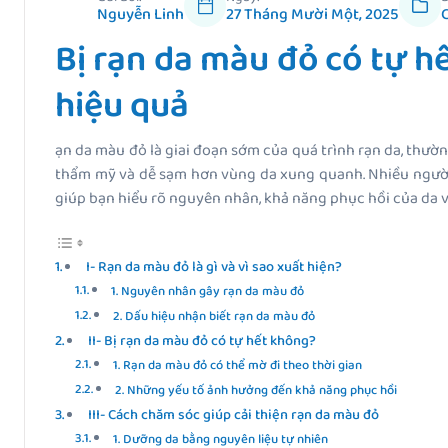
Nguyễn Linh
27 Tháng Mười Một, 2025
Bị rạn da màu đỏ có tự h
hiệu quả
ạn da màu đỏ là giai đoạn sớm của quá trình rạn da, thườn
thẩm mỹ và dễ sạm hơn vùng da xung quanh. Nhiều người th
giúp bạn hiểu rõ nguyên nhân, khả năng phục hồi của da và
I- Rạn da màu đỏ là gì và vì sao xuất hiện?
1. Nguyên nhân gây rạn da màu đỏ
2. Dấu hiệu nhận biết rạn da màu đỏ
II- Bị rạn da màu đỏ có tự hết không?
1. Rạn da màu đỏ có thể mờ đi theo thời gian
2. Những yếu tố ảnh hưởng đến khả năng phục hồi
III- Cách chăm sóc giúp cải thiện rạn da màu đỏ
1. Dưỡng da bằng nguyên liệu tự nhiên