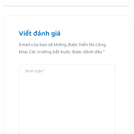
Bài Trước
Rạn da khi mang thai có hết không và lời giải đáp từ
chuyên gia
Viết đánh giá
Email của bạn sẽ không được hiển thị công
Bài Tiếp Theo
khai.
Các trường bắt buộc được đánh dấu
*
Viêm nang lông vùng kín: Nguyên nhân, dấu hiệu, cách
chữa và phòng ngừa hiệu quả