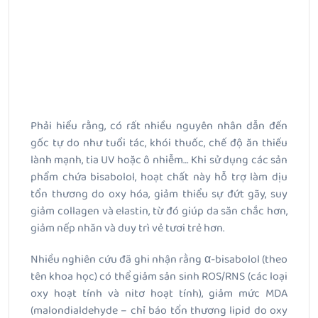
Phải hiểu rằng, có rất nhiều nguyên nhân dẫn đến
gốc tự do như tuổi tác, khói thuốc, chế độ ăn thiếu
lành mạnh, tia UV hoặc ô nhiễm… Khi sử dụng các sản
phẩm chứa bisabolol, hoạt chất này hỗ trợ làm dịu
tổn thương do oxy hóa, giảm thiểu sự đứt gãy, suy
giảm collagen và elastin, từ đó giúp da săn chắc hơn,
giảm nếp nhăn và duy trì vẻ tươi trẻ hơn.
Nhiều nghiên cứu đã ghi nhận rằng α-bisabolol (theo
tên khoa học) có thể giảm sản sinh ROS/RNS (các loại
oxy hoạt tính và nitơ hoạt tính), giảm mức MDA
(malondialdehyde – chỉ báo tổn thương lipid do oxy