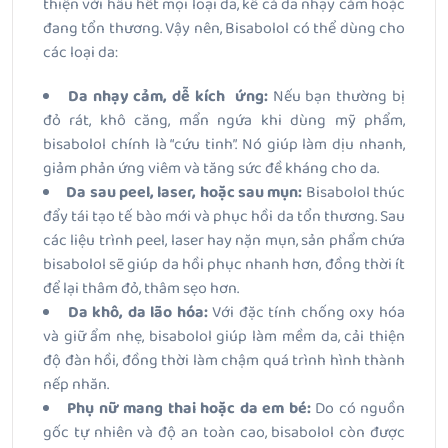
thiện với hầu hết mọi loại da, kể cả da nhạy cảm hoặc
đang tổn thương. Vậy nên, Bisabolol có thể dùng cho
các loại da:
Da nhạy cảm, dễ kích ứng:
Nếu bạn thường bị
đỏ rát, khô căng, mẩn ngứa khi dùng mỹ phẩm,
bisabolol chính là “cứu tinh”. Nó giúp làm dịu nhanh,
giảm phản ứng viêm và tăng sức đề kháng cho da.
Da sau peel, laser, hoặc sau mụn:
Bisabolol thúc
đẩy tái tạo tế bào mới và phục hồi da tổn thương. Sau
các liệu trình peel, laser hay nặn mụn, sản phẩm chứa
bisabolol sẽ giúp da hồi phục nhanh hơn, đồng thời ít
để lại thâm đỏ, thâm sẹo hơn.
Da khô, da lão hóa:
Với đặc tính chống oxy hóa
và giữ ẩm nhẹ, bisabolol giúp làm mềm da, cải thiện
độ đàn hồi, đồng thời làm chậm quá trình hình thành
nếp nhăn.
Phụ nữ mang thai hoặc da em bé:
Do có nguồn
gốc tự nhiên và độ an toàn cao, bisabolol còn được