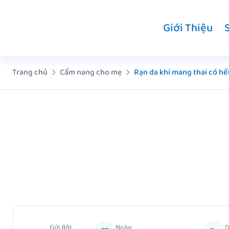
Chuyển
đến
Giới Thiệu
nội
dung
Trang chủ
Cẩm nang cho mẹ
Rạn da khi mang thai có hết
Gửi Bởi:
Ngày:
D