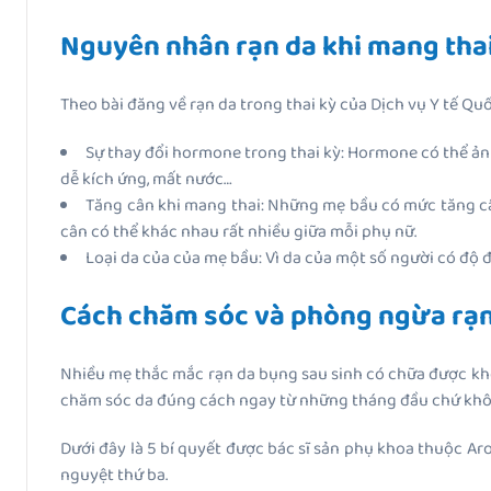
Nguyên nhân rạn da khi mang tha
Theo bài đăng về rạn da trong thai kỳ của Dịch vụ Y tế Q
Sự thay đổi hormone trong thai kỳ: Hormone có thể ản
dễ kích ứng, mất nước…
Tăng cân khi mang thai: Những mẹ bầu có mức tăng cân
cân có thể khác nhau rất nhiều giữa mỗi phụ nữ.
Loại da của của mẹ bầu: Vì da của một số người có độ đà
Cách chăm sóc và phòng ngừa rạn
Nhiều mẹ thắc mắc rạn da bụng sau sinh có chữa được khôn
chăm sóc da đúng cách ngay từ những tháng đầu chứ không
Dưới đây là 5 bí quyết được bác sĩ sản phụ khoa thuộc Aro
nguyệt thứ ba.