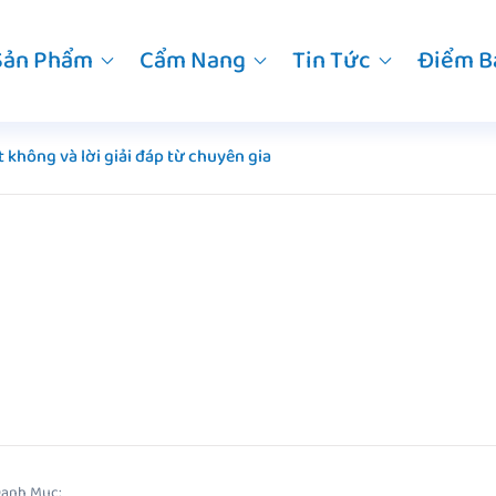
Sản Phẩm
Cẩm Nang
Tin Tức
Điểm B
 không và lời giải đáp từ chuyên gia
anh Mục: