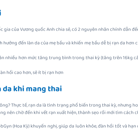
i
uốc gia của Vương quốc Anh chia sẻ, có 2 nguyên nhân chính dẫn đế
h hưởng đến làn da của mẹ bầu và khiến mẹ bầu dễ bị rạn da hơn cũ
 nhiều hơn mức tăng trung bình trong thai kỳ (tăng trên 16kg cả
n hồi cao hơn, sẽ ít bị rạn hơn
 da khi mang thai
g? Thực tế, rạn da là tình trạng phổ biến trong thai kỳ, nhưng h
 nên chờ đến khi vết rạn xuất hiện, thành sẹo rồi mới tìm cách c
bGyn (Hoa Kỳ) khuyến nghị, giúp da luôn khỏe, đàn hồi tốt và hạn 