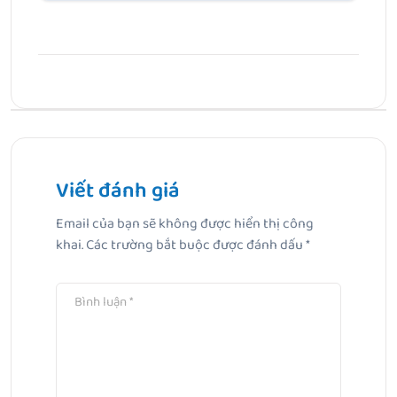
Bài Trước
Bị viêm nhiễm phụ khoa khi mang bầu có ảnh hưởng gì
không?
Viết đánh giá
Email của bạn sẽ không được hiển thị công
Bài Tiếp Theo
khai.
Các trường bắt buộc được đánh dấu
*
Thắc mắc: Có nên dùng sữa rửa mặt 3 lần 1 ngày không?