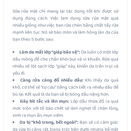
Sữa rửa mặt chỉ mang lại tác dụng tốt khi được sử
dụng đúng cách. Việc lạm dụng sữa rửa mặt quá
nhiều giống như việc bạn rửa chén bằng chất tẩy rửa
mạnh liên tục. Nó sẽ bào mòn và làm hỏng làn da của
bạn theo 5 bước sau:
Làm da mất lớp “giáp bảo vệ”:
Da luôn có một lớp
dầu mỏng để che chắn khói bụi và vi khuẩn. Rửa quá
nhiều sẽ lột sạch lớp “giáp” này, khiến da trần trụi và
yếu đi.
Càng rửa càng đổ nhiều dầu:
Khi thấy da quá
khô, cơ thể sẽ “tự cứu” bằng cách tiết ra nhiều dầu để
bù lại. Kết quả là da bạn sẽ bị bóng dầu nặng hơn.
Gây bít tắc và lên mụn:
Lớp dầu thừa đổ ra quá
mức trộn với tế bào chết sẽ làm nghẹt lỗ chân lông,
sinh ra mụn ẩn, mụn viêm.
Da bị “khô trong, bết ngoài”:
Bạn sẽ có cảm giác
da vừa bị căng rát, bong tróc bên dưới, nhưng bề mặt