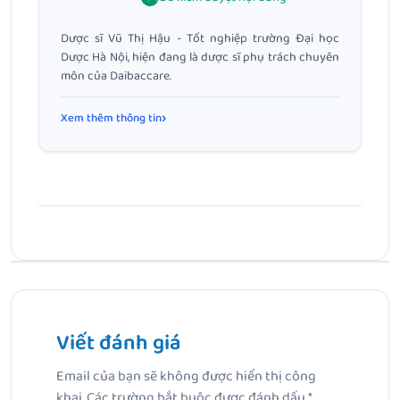
Dược sĩ Vũ Thị Hậu - Tốt nghiệp trường Đại học
Dược Hà Nội, hiện đang là dược sĩ phụ trách chuyên
môn của Daibaccare.
Xem thêm thông tin
Bài Trước
Có nên dùng sữa rửa mặt thường xuyên không?
Viết đánh giá
Bài Tiếp Theo
Email của bạn sẽ không được hiển thị công
Tư thế vệ sinh vùng kín cho bà bầu: Hướng dẫn chi tiết
khai.
Các trường bắt buộc được đánh dấu
*