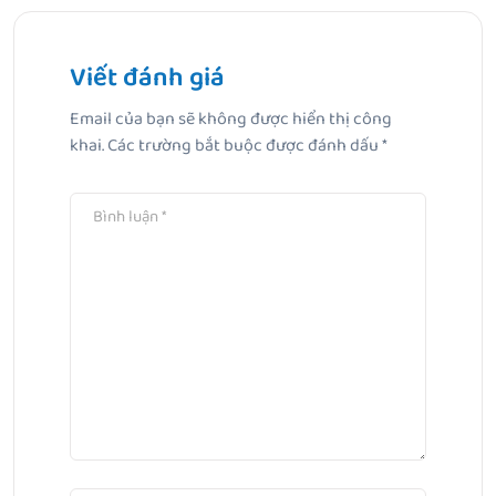
Dưỡng thể trắng da không nuôi lông: Top 5 sản phẩm
được nhiều người tin dùng nhất
Viết đánh giá
Email của bạn sẽ không được hiển thị công
Bài Tiếp Theo
khai.
Các trường bắt buộc được đánh dấu
*
Top 10 sữa dưỡng thể cho da nhạy cảm được lựa chọn
nhiều nhất đầu năm 2026