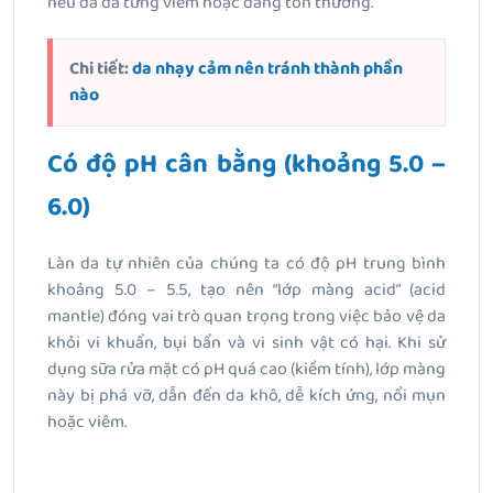
nếu da đã từng viêm hoặc đang tổn thương.
Chi tiết:
da nhạy cảm nên tránh thành phần
nào
Có độ pH cân bằng (khoảng 5.0 –
6.0)
Làn da tự nhiên của chúng ta có độ pH trung bình
khoảng 5.0 – 5.5, tạo nên “lớp màng acid” (acid
mantle) đóng vai trò quan trọng trong việc bảo vệ da
khỏi vi khuẩn, bụi bẩn và vi sinh vật có hại. Khi sử
dụng sữa rửa mặt có pH quá cao (kiềm tính), lớp màng
này bị phá vỡ, dẫn đến da khô, dễ kích ứng, nổi mụn
hoặc viêm.