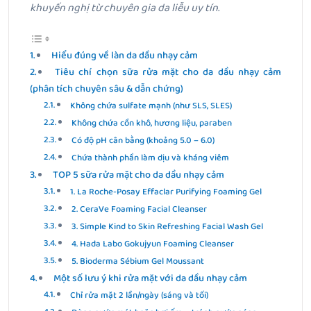
khuyến nghị từ chuyên gia da liễu uy tín.
Hiểu đúng về làn da dầu nhạy cảm
Tiêu chí chọn sữa rửa mặt cho da dầu nhạy cảm
(phân tích chuyên sâu & dẫn chứng)
Không chứa sulfate mạnh (như SLS, SLES)
Không chứa cồn khô, hương liệu, paraben
Có độ pH cân bằng (khoảng 5.0 – 6.0)
Chứa thành phần làm dịu và kháng viêm
TOP 5 sữa rửa mặt cho da dầu nhạy cảm
1. La Roche-Posay Effaclar Purifying Foaming Gel
2. CeraVe Foaming Facial Cleanser
3. Simple Kind to Skin Refreshing Facial Wash Gel
4. Hada Labo Gokujyun Foaming Cleanser
5. Bioderma Sébium Gel Moussant
Một số lưu ý khi rửa mặt với da dầu nhạy cảm
Chỉ rửa mặt 2 lần/ngày (sáng và tối)