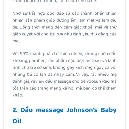
– Giúp loại bỏ bã nhờn, “cứt trâu” trên da bé.
Nhờ sự kết hợp độc đáo từ các thành phần thiên
nhiên, sản phẩm giúp dưỡng ẩm, làm mát và làm dịu
da. Đồng thời, mang đến cảm giác thoải mái và thư
giãn tuyệt vời cho bé, tựa như tình yêu dịu dàng của
mẹ.
Với 99% thành phần từ thiên nhiên, không chứa dầu
khoáng, paraben, sản phẩm đặc biệt an toàn và lành
tính cho trẻ sơ sinh, không gây kích ứng ngay cả với
những bé có làn da nhạy cảm. Vì vậy, rất nhiều mẹ
đánh giá, review dầu massage cho bé Yoosun Rau má
tốt trên các trang mạng xã hội mà bạn có thể tham
khảo.
2. Dầu massage Johnson’s Baby
Oil