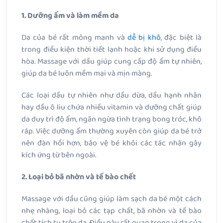
1. Dưỡng ẩm và làm mềm da
Da của bé rất mỏng manh và
dễ bị khô
, đặc biệt là
trong điều kiện thời tiết lạnh hoặc khi sử dụng điều
hòa. Massage với dầu giúp cung cấp độ ẩm tự nhiên,
giúp da bé luôn mềm mại và mịn màng.
Các loại dầu tự nhiên như dầu dừa, dầu hạnh nhân
hay dầu ô liu chứa nhiều vitamin và dưỡng chất giúp
da duy trì độ ẩm, ngăn ngừa tình trạng bong tróc, khô
ráp. Việc dưỡng ẩm thường xuyên còn giúp da bé trở
nên đàn hồi hơn, bảo vệ bé khỏi các tác nhân gây
kích ứng từ bên ngoài.
2. Loại bỏ bã nhờn và tế bào chết
Massage với dầu cũng giúp làm sạch da bé một cách
nhẹ nhàng, loại bỏ các tạp chất, bã nhờn và tế bào
chết tích tụ trên da. Điều này rất quan trọng vì da của