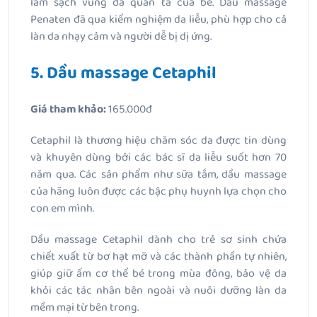
làm sạch vùng da quấn tã của bé. Dầu massage
Penaten đã qua kiểm nghiệm da liễu, phù hợp cho cả
làn da nhạy cảm và người dễ bị dị ứng.
5. Dầu massage Cetaphil
Giá tham khảo:
165.000đ
Cetaphil là thương hiệu chăm sóc da được tin dùng
và khuyên dùng bởi các bác sĩ da liễu suốt hơn 70
năm qua. Các sản phẩm như sữa tắm, dầu massage
của hãng luôn được các bậc phụ huynh lựa chọn cho
con em mình.
Dầu massage Cetaphil dành cho trẻ sơ sinh chứa
chiết xuất từ bơ hạt mỡ và các thành phần tự nhiên,
giúp giữ ấm cơ thể bé trong mùa đông, bảo vệ da
khỏi các tác nhân bên ngoài và nuôi dưỡng làn da
mềm mại từ bên trong.