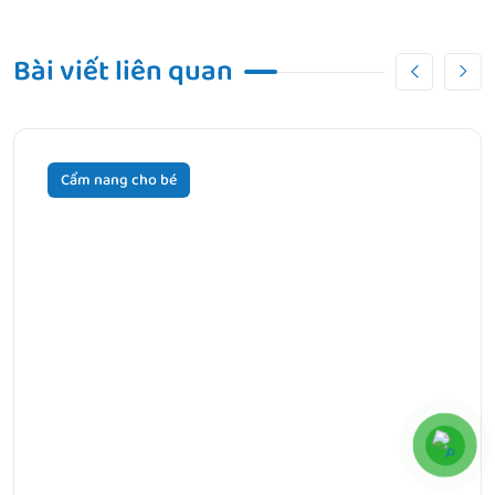
Bài Trước
8 Cách massage cho trẻ bị táo bón giúp bé dễ đi vệ sinh
Bài viết liên quan
Bài Tiếp Theo
Uống sắt bị ngứa có phải là dấu hiệu của dị ứng sắt
không?
Cẩm nang cho bé