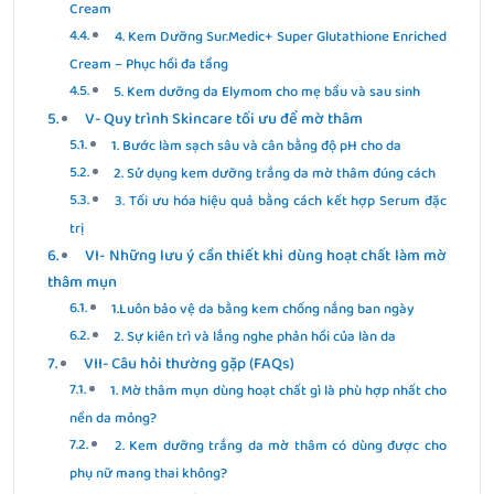
Cream
4. Kem Dưỡng Sur.Medic+ Super Glutathione Enriched
Cream – Phục hồi đa tầng
5. Kem dưỡng da Elymom cho mẹ bầu và sau sinh
V- Quy trình Skincare tối ưu để mờ thâm
1. Bước làm sạch sâu và cân bằng độ pH cho da
2. Sử dụng kem dưỡng trắng da mờ thâm đúng cách
3. Tối ưu hóa hiệu quả bằng cách kết hợp Serum đặc
trị
VI- Những lưu ý cần thiết khi dùng hoạt chất làm mờ
thâm mụn
1.Luôn bảo vệ da bằng kem chống nắng ban ngày
2. Sự kiên trì và lắng nghe phản hồi của làn da
VII- Câu hỏi thường gặp (FAQs)
1. Mờ thâm mụn dùng hoạt chất gì là phù hợp nhất cho
nền da mỏng?
2. Kem dưỡng trắng da mờ thâm có dùng được cho
phụ nữ mang thai không?