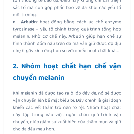
tổn thương tế bào da. Điều này không chỉ cải thiện
sắc tố mà còn góp phần bảo vệ da khỏi các yếu tố
môi trường.
Arbutin
: hoạt động bằng cách ức chế enzyme
tyrosinase – yếu tố chính trong quá trình tổng hợp
melanin. Nhờ cơ chế này, Arbutin giúp hạn chế sự
hình thành đốm nâu trên da mà vẫn giữ được độ dịu
nhẹ, ít gây kích ứng hơn so với nhiều hoạt chất khác.
2. Nhóm hoạt chất hạn chế vận
chuyển melanin
Khi melanin đã được tạo ra ở lớp đáy da, nó sẽ được
vận chuyển lên bề mặt biểu bì. Đây chính là giai đoạn
khiến các vết thâm trở nên rõ rệt. Nhóm hoạt chất
này tập trung vào việc ngăn chặn quá trình vận
chuyển, giúp giảm sự xuất hiện của thâm mụn và giữ
cho da đều màu hơn.