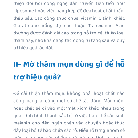
thiện đòi hỏi công nghệ dẫn truyền tiên tiến như
Liposome hoặc viên nang kép để đưa hoạt chất thẩm
thấu sâu. Các công thức chứa Vitamin C tinh khiết,
Glutathione nồng độ cao hoặc Tranexamic Acid
thường được đánh giá cao trong hỗ trợ cải thiện loại
thâm này, nhờ khả năng tác động từ tầng sâu và duy
trì hiệu quả lâu dài.
II- Mờ thâm mụn dùng gì để hỗ
trợ hiệu quả?
Để cải thiện thâm mụn, không phải hoạt chất nào
cũng mang lại cùng một cơ chế tác động. Mỗi nhóm
hoạt chất sẽ đi vào một “mắt xích” khác nhau trong
quá trình hình thành sắc tố, từ việc hạn chế sản sinh
melanin cho đến ngăn chặn vận chuyển hoặc thúc
đẩy loại bỏ tế bào chứa sắc tố. Hiểu rõ từng nhóm sẽ
giúp bạn chọn sản phẩm phù hợp với tình trạng da