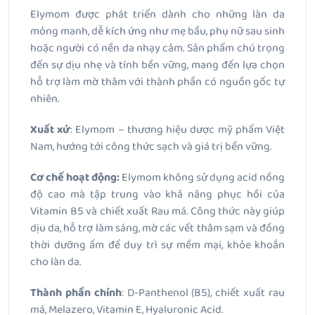
Elymom được phát triển dành cho những làn da
mỏng manh, dễ kích ứng như mẹ bầu, phụ nữ sau sinh
hoặc người có nền da nhạy cảm. Sản phẩm chú trọng
đến sự dịu nhẹ và tính bền vững, mang đến lựa chọn
hỗ trợ làm mờ thâm với thành phần có nguồn gốc tự
nhiên.
Xuất xứ
: Elymom – thương hiệu dược mỹ phẩm Việt
Nam, hướng tới công thức sạch và giá trị bền vững.
Cơ chế hoạt động:
Elymom không sử dụng acid nồng
độ cao mà tập trung vào khả năng phục hồi của
Vitamin B5 và chiết xuất Rau má. Công thức này giúp
dịu da, hỗ trợ làm sáng, mờ các vết thâm sạm và đồng
thời dưỡng ẩm để duy trì sự mềm mại, khỏe khoắn
cho làn da.
Thành phần chính
: D-Panthenol (B5), chiết xuất rau
má, Melazero, Vitamin E, Hyaluronic Acid.