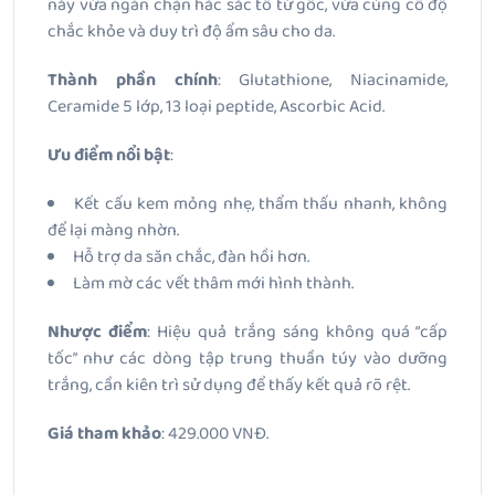
này vừa ngăn chặn hắc sắc tố từ gốc, vừa củng cố độ
chắc khỏe và duy trì độ ẩm sâu cho da.
Thành phần chính
: Glutathione, Niacinamide,
Ceramide 5 lớp, 13 loại peptide, Ascorbic Acid.
Ưu điểm nổi bật
:
Kết cấu kem mỏng nhẹ, thẩm thấu nhanh, không
để lại màng nhờn.
Hỗ trợ da săn chắc, đàn hồi hơn.
Làm mờ các vết thâm mới hình thành.
Nhược điểm
: Hiệu quả trắng sáng không quá “cấp
tốc” như các dòng tập trung thuần túy vào dưỡng
trắng, cần kiên trì sử dụng để thấy kết quả rõ rệt.
Giá tham khảo
: 429.000 VNĐ.