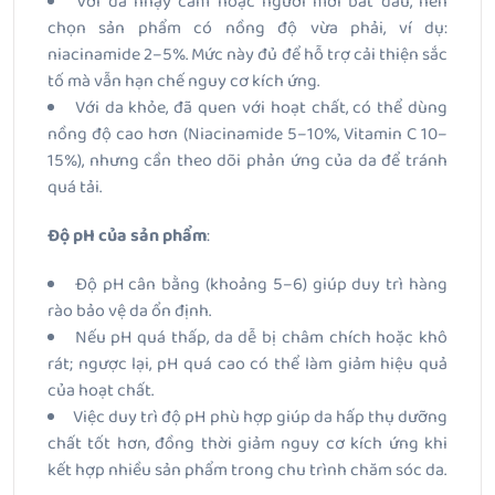
Với
da nhạy cảm hoặc người mới bắt đầu, nên
chọn sản phẩm có nồng độ vừa phải, ví dụ:
niacinamide 2–5%. Mức này đủ để hỗ trợ cải thiện sắc
tố mà vẫn hạn chế nguy cơ kích ứng.
Với da khỏe, đã quen với hoạt chất
, có thể dùng
nồng độ cao hơn (Niacinamide 5–10%, Vitamin C 10–
15%), nhưng cần theo dõi phản ứng của da để tránh
quá tải.
Độ pH của sản phẩm
:
Độ pH cân bằng (khoảng
5–6
) giúp duy trì hàng
rào bảo vệ da ổn định.
Nếu pH quá thấp, da dễ bị châm chích hoặc khô
rát; ngược lại, pH quá cao có thể làm giảm hiệu quả
của hoạt chất.
Việc duy trì độ pH phù hợp giúp da hấp thụ dưỡng
chất tốt hơn, đồng thời giảm nguy cơ kích ứng khi
kết hợp nhiều sản phẩm trong chu trình chăm sóc da.