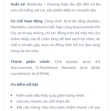
Xuất xứ
: Bielenda – thương hiệu lâu đời đến từ Ba
Lan, nổi tiếng với các sản phẩm điều trị chuyên sâu.
Cơ chế hoạt động
: Công thức Acid đa tầng (Azelaic,
Mandelic, Lactobionic) kết hợp cùng Niacinamide 4%.
Các acid này không chỉ tác động trên bề mặt mà còn
thâm nhập vào lỗ chân lông để làm sạch bã nhờn, ức
chế vi khuẩn gây mụn và đồng thời hỗ trợ làm sáng
vùng da xỉn màu.
Thành phần chính
: 1,5% Azelaic Acid, 4%
Niacinamide, D-Panthenol, Mandelic Acid (AHA),
Lactobionic Acid (PHA).
Ưu điểm nổi bật
:
Kiểm soát dầu hiệu quả, giảm bóng nhờn.
Làm dịu nhanh các nốt thâm đỏ.
Kết cấu mỏng nhẹ như nước, thấm nhanh chỉ sau