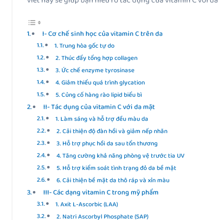
viết này sẽ giúp bạn hiểu rõ tác dụng của vitamin C với da
I- Cơ chế sinh học của vitamin C trên da
1. Trung hòa gốc tự do
2. Thúc đẩy tổng hợp collagen
3. Ức chế enzyme tyrosinase
4. Giảm thiểu quá trình glycation
5. Củng cố hàng rào lipid biểu bì
II- Tác dụng của vitamin C với da mặt
1. Làm sáng và hỗ trợ đều màu da
2. Cải thiện độ đàn hồi và giảm nếp nhăn
3. Hỗ trợ phục hồi da sau tổn thương
4. Tăng cường khả năng phòng vệ trước tia UV
5. Hỗ trợ kiểm soát tình trạng đỏ da bề mặt
6. Cải thiện bề mặt da thô ráp và xỉn màu
III- Các dạng vitamin C trong mỹ phẩm
1. Axit L-Ascorbic (LAA)
2. Natri Ascorbyl Phosphate (SAP)