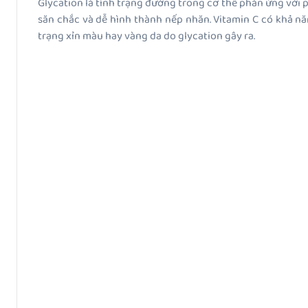
Glycation là tình trạng đường trong cơ thể phản ứng với pro
săn chắc và dễ hình thành nếp nhăn. Vitamin C có khả nă
trạng xỉn màu hay vàng da do glycation gây ra.