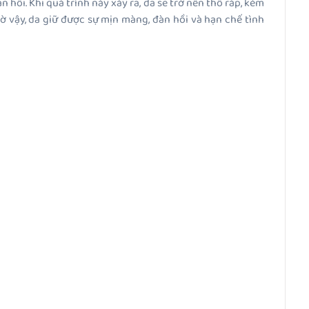
 hồi. Khi quá trình này xảy ra, da sẽ trở nên thô ráp, kém
 vậy, da giữ được sự mịn màng, đàn hồi và hạn chế tình