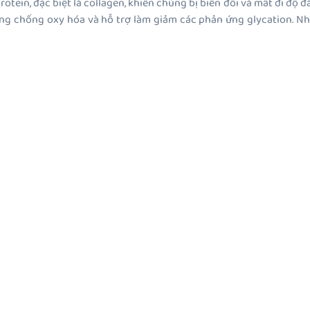
tein, đặc biệt là collagen, khiến chúng bị biến đổi và mất đi độ đàn
ng chống oxy hóa và hỗ trợ làm giảm các phản ứng glycation. Nhờ