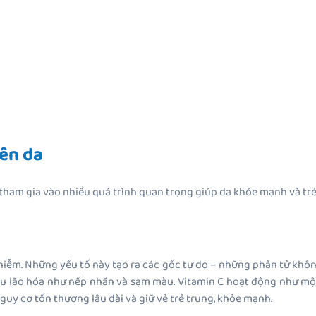
rên da
tham gia vào nhiều quá trình quan trọng giúp da khỏe mạnh và tr
 nhiễm. Những yếu tố này tạo ra các gốc tự do – những phân tử khô
ệu lão hóa như nếp nhăn và sạm màu. Vitamin C hoạt động như một
nguy cơ tổn thương lâu dài và giữ vẻ trẻ trung, khỏe mạnh.