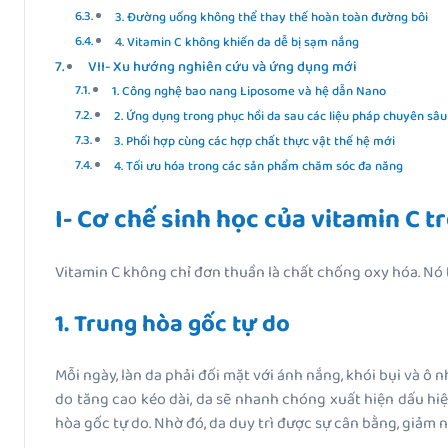
3. Đường uống không thể thay thế hoàn toàn đường bôi
4. Vitamin C không khiến da dễ bị sạm nắng
VII- Xu hướng nghiên cứu và ứng dụng mới
1. Công nghệ bao nang Liposome và hệ dẫn Nano
2. Ứng dụng trong phục hồi da sau các liệu pháp chuyên sâu
3. Phối hợp cùng các hợp chất thực vật thế hệ mới
4. Tối ưu hóa trong các sản phẩm chăm sóc đa năng
I- Cơ chế sinh học của vitamin C t
Vitamin C không chỉ đơn thuần là chất chống oxy hóa. Nó 
1. Trung hòa gốc tự do
Mỗi ngày, làn da phải đối mặt với ánh nắng, khói bụi và ô
do tăng cao kéo dài, da sẽ nhanh chóng xuất hiện dấu hi
hòa gốc tự do. Nhờ đó, da duy trì được sự cân bằng, giảm 