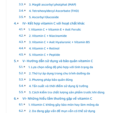
3. Magiê ascorbyl photphat (MAP)
4. Tetrahexyldecyl Ascorbate (THD)
5. Ascorbyl Glucoside
IV- Kết hợp vitamin C với hoạt chất khác
1. Vitamin C + Vitamin E + Axit Ferulic
2. Vitamin C + Niacinamide
3. Vitamin C + Axit Hyaluronic + Vitamin B5
4. Vitamin C + Retinol
5. Vitamin C + Peptide
V- Hướng dẫn sử dụng và bảo quản vitamin C
1. Lựa chọn nồng độ phù hợp với tình trạng da
2. Thứ tự áp dụng trong chu trình dưỡng da
3. Phương pháp bảo quản đúng
4. Tần suất và thời điểm sử dụng lý tưởng
5. Cách kiểm tra chất lượng sản phẩm trước khi dùng
VI- Những hiểu lầm thường gặp về vitamin C
1. Vitamin C không gây bào mòn hay làm mỏng da
2. Da đang gặp vấn đề mụn vẫn có thể sử dụng