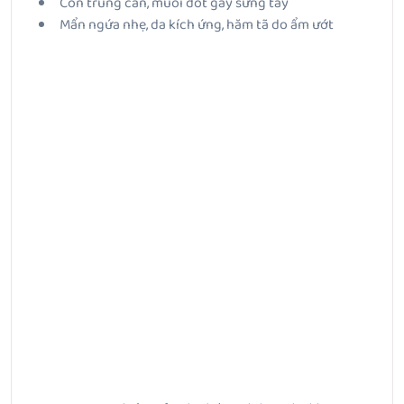
Côn trùng cắn, muỗi đốt gây sưng tấy
Mẩn ngứa nhẹ, da kích ứng, hăm tã do ẩm ướt