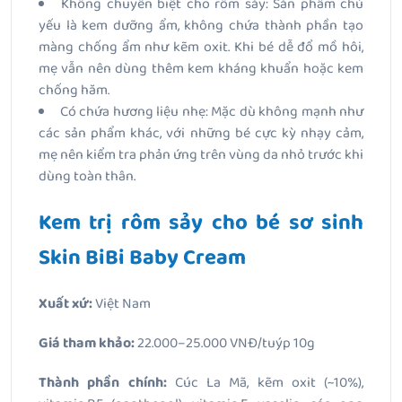
Không chuyên biệt cho rôm sảy: Sản phẩm chủ
yếu là kem dưỡng ẩm, không chứa thành phần tạo
màng chống ẩm như kẽm oxit. Khi bé dễ đổ mồ hôi,
mẹ vẫn nên dùng thêm kem kháng khuẩn hoặc kem
chống hăm.
Có chứa hương liệu nhẹ: Mặc dù không mạnh như
các sản phẩm khác, với những bé cực kỳ nhạy cảm,
mẹ nên kiểm tra phản ứng trên vùng da nhỏ trước khi
dùng toàn thân.
Kem trị rôm sảy cho bé sơ sinh
Skin BiBi Baby Cream
Xuất xứ:
Việt Nam
Giá tham khảo:
22.000–25.000 VNĐ/tuýp 10g
Thành phần chính:
Cúc La Mã, kẽm oxit (~10%),