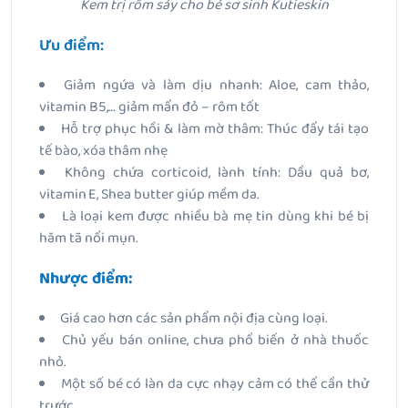
Kem trị rôm sảy cho bé sơ sinh Kutieskin
Ưu điểm:
Giảm ngứa và làm dịu nhanh: Aloe, cam thảo,
vitamin B5,… giảm mẩn đỏ – rôm tốt
Hỗ trợ phục hồi & làm mờ thâm: Thúc đẩy tái tạo
tế bào, xóa thâm nhẹ
Không chứa corticoid, lành tính: Dầu quả bơ,
vitamin E, Shea butter giúp mềm da.
Là loại kem được nhiều bà mẹ tin dùng khi bé bị
hăm tã nổi mụn.
Nhược điểm:
Giá cao hơn các sản phẩm nội địa cùng loại.
Chủ yếu bán online, chưa phổ biến ở nhà thuốc
nhỏ.
Một số bé có làn da cực nhạy cảm có thể cần thử
trước.