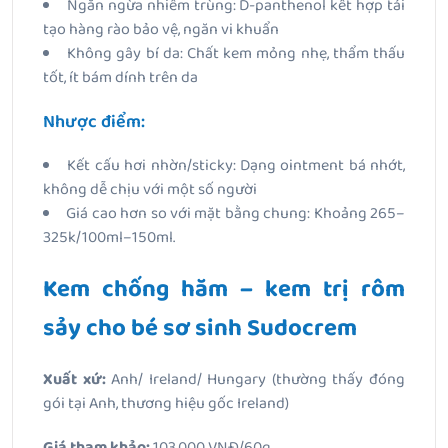
Ngăn ngừa nhiễm trùng: D-panthenol kết hợp tái
tạo hàng rào bảo vệ, ngăn vi khuẩn
Không gây bí da: Chất kem mỏng nhẹ, thẩm thấu
tốt, ít bám dính trên da
Nhược điểm:
Kết cấu hơi nhờn/sticky: Dạng ointment bá nhớt,
không dễ chịu với một số người
Giá cao hơn so với mặt bằng chung: Khoảng 265–
325k/100ml–150ml.
Kem chống hăm – kem trị rôm
sảy cho bé sơ sinh Sudocrem
Xuất xứ:
Anh/ Ireland/ Hungary (thường thấy đóng
gói tại Anh, thương hiệu gốc Ireland)
Giá tham khảo:
103.000 VNĐ/60g