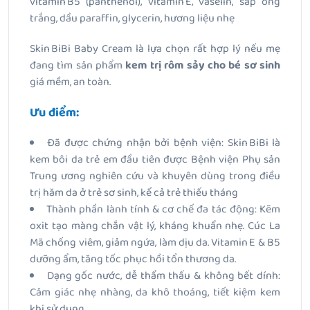
vitamin B5 (panthenol), vitamin E, vaselin, sáp ong
trắng, dầu paraffin, glycerin, hương liệu nhẹ
Skin BiBi Baby Cream là lựa chọn rất hợp lý nếu mẹ
đang tìm sản phẩm
kem trị rôm sảy cho bé sơ sinh
giá mềm, an toàn.
Ưu điểm:
Đã được chứng nhận bởi bệnh viện: Skin BiBi là
kem bôi da trẻ em đầu tiên được Bệnh viện Phụ sản
Trung ương nghiên cứu và khuyên dùng trong điều
trị hăm da ở trẻ sơ sinh, kể cả trẻ thiếu tháng
Thành phần lành tính & cơ chế đa tác động: Kẽm
oxit tạo màng chắn vật lý, kháng khuẩn nhẹ. Cúc La
Mã chống viêm, giảm ngứa, làm dịu da. Vitamin E & B5
dưỡng ẩm, tăng tốc phục hồi tổn thương da.
Dạng gốc nước, dễ thẩm thấu & không bết dính:
Cảm giác nhẹ nhàng, da khô thoáng, tiết kiệm kem
khi sử dụng