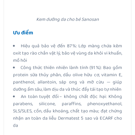
Kem dưỡng da cho bé Sanosan
Ưu điểm
Hiệu quả bảo vệ đến 87 %: Lớp màng chứa kẽm
oxit tạo rào chắn vật lý, bảo vệ vùng da khỏi vi khuẩn,
mồ hôi
Công thức thiên nhiên lành tính (91 %): Bao gồm
protein sữa thủy phân, dầu olive hữu cơ, vitamin E,
panthenol, allantoin, sáp ong và mỡ cừu — giúp
dưỡng ẩm sâu, làm dịu da và thúc đẩy tái tạo tự nhiên
An toàn tuyệt đối – không chất độc hại: Không
parabens, silicone, paraffins, phenoxyethanol,
SLS/SLES, cồn, dầu khoáng, chất tạo màu; đạt chứng
nhận an toàn da liễu Dermatest 5 sao và ECARF cho
da