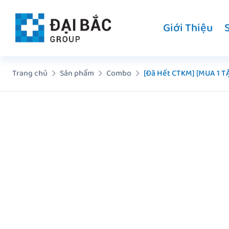
Chuyển
đến
Giới Thiệu
nội
dung
Trang chủ
Sản phẩm
Combo
[Đã Hết CTKM] [MUA 1 