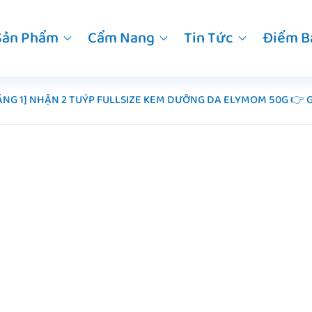
Sản Phẩm
Cẩm Nang
Tin Tức
Điểm B
TẶNG 1] NHẬN 2 TUÝP FULLSIZE KEM DƯỠNG DA ELYMOM 50G 👉 