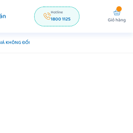
Hotline
án
1800 1125
Giỏ hàng
GIÁ KHÔNG ĐỔI
Z